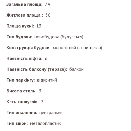
Загальна площа:
74
Житлова площа :
36
Площа кухні:
13
Тип будови:
новобудова (будується)
Конструкція будови:
монолітний (стіни-цегла)
Наявність ліфта:
є
Наявність балкону (тераси):
балкон
Тип паркінгу:
відкритий
Висота стель:
3
К-ть санвузлів:
2
Тип опалення:
центральне
Тип вікон:
металопластик