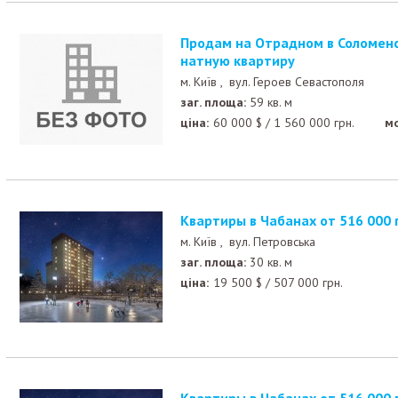
Продам на Отрадном в Соломенском районе 3-х ком
натную квартиру
м. Київ ,
вул. Героев Севастополя
заг. площа:
59 кв. м
ціна:
60 000
$
/
1 560 000
грн.
м
Квартиры в Чабанах от 516 000 
м. Київ ,
вул. Петровська
заг. площа:
30 кв. м
ціна:
19 500
$
/
507 000
грн.