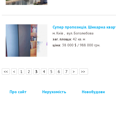
Супер пропозиція. Шикарна кварт
м. Київ ,
вул. Боголюбова
заг. площа:
42 кв. м
ціна:
38 000
$
/
988 000
грн.
[
]
<<
<
1
2
3
4
5
6
7
>
>>
Про сайт
Нерухомість
Новобудови