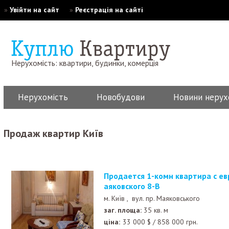
»
Увійти на сайт
»
Реєстрація на сайті
Нерухомість: квартири, будинки, комерція
Нерухомість
Новобудови
Новини нерух
Продаж квартир Київ
Продается 1-комн квартира с евроремонтом на пр.М
аяковского 8-В
м. Київ ,
вул. пр. Маяковського
заг. площа:
35 кв. м
ціна:
33 000
$
/
858 000
грн.