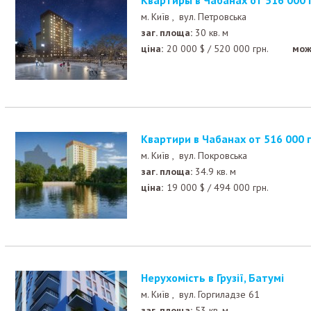
Квартиры в Чабанах от 516 000 
м. Київ ,
вул. Петровська
заг. площа:
30 кв. м
ціна:
20 000
$
/
520 000
грн.
мож
Квартири в Чабанах от 516 000 г
м. Київ ,
вул. Покровська
заг. площа:
34.9 кв. м
ціна:
19 000
$
/
494 000
грн.
Нерухомість в Грузії, Батумі
м. Київ ,
вул. Горгиладзе 61
заг. площа:
53 кв. м