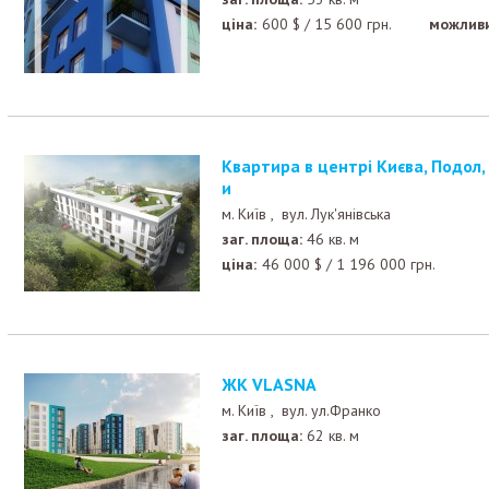
ціна:
600
$
/
15 600
грн.
можливи
Квартира в центрі Києва, Подол, до метро 10 хв пішк
и
м. Київ ,
вул. Лук'янівська
заг. площа:
46 кв. м
ціна:
46 000
$
/
1 196 000
грн.
ЖК VLASNA
м. Київ ,
вул. ул.Франко
заг. площа:
62 кв. м