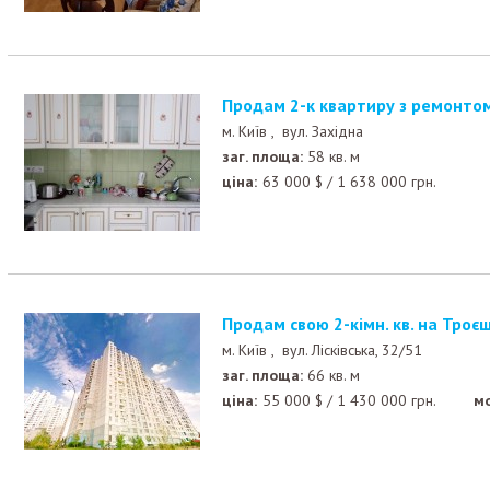
Продам 2-к квартиру з ремонто
м. Київ ,
вул. Західна
заг. площа:
58 кв. м
ціна:
63 000
$
/
1 638 000
грн.
Продам свою 2-кімн. кв. на Троє
м. Київ ,
вул. Лісківська, 32/51
заг. площа:
66 кв. м
ціна:
55 000
$
/
1 430 000
грн.
м