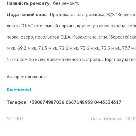
Наявність ремонту:
без ремонту
Додатковий опис:
Продажа от застройщика. Ж/К "Зеленый 
лифты "Otis", подземный паркинг, круглосуточная охрана, со
парка, озеро, посольства США, Казахстана, ст.м. "Берестейска
м.кв, 69.2 м.кв, 71.3 м.кв, 72.6 м.кв, 73.6 м.кв, 73.5 м.кв, 77.7
1-2-3 ком по всем домам Зеленого Острова. . Торг покупател
Автор оголошення:
Kiev-invest
Телефон: +380674987056 0667148938 0445534317
№ 1902
Дата публікації 28.0