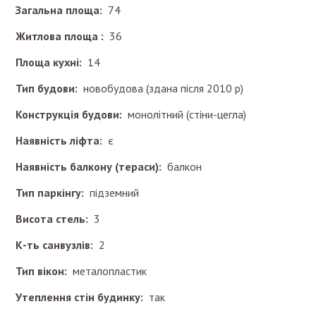
Загальна площа:
74
Житлова площа :
36
Площа кухні:
14
Тип будови:
новобудова (здана після 2010 р)
Конструкція будови:
монолітний (стіни-цегла)
Наявність ліфта:
є
Наявність балкону (тераси):
балкон
Тип паркінгу:
підземний
Висота стель:
3
К-ть санвузлів:
2
Тип вікон:
металопластик
Утеплення стін будинку:
так