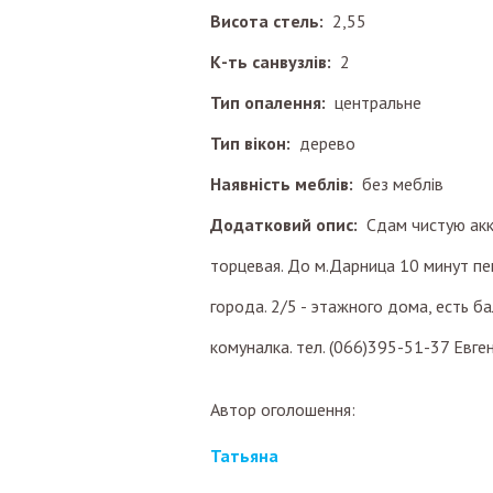
Висота стель:
2,55
К-ть санвузлів:
2
Тип опалення:
центральне
Тип вікон:
дерево
Наявність меблів:
без меблів
Додатковий опис:
Сдам чистую акк
торцевая. До м.Дарница 10 минут пе
города. 2/5 - этажного дома, есть ба
комуналка. тел. (066)395-51-37 Евге
Автор оголошення:
Татьяна