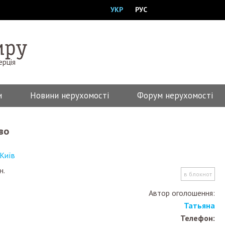
УКР
РУС
ерція
и
Новини нерухомості
Форум нерухомості
во
Київ
н.
в блокнот
Автор оголошення:
Татьяна
Телефон: