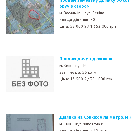
Продам земельну ділянку 50 сот в Великій Бугаївкі, п
оруч з озером
м. Васильків ,
вул. Леніна
площа ділянки:
50
ціна:
52 000
$
/
1 352 000
грн.
Продам дачу з ділянкою
м. Київ ,
вул. М
заг. площа:
56 кв. м
ціна:
13 500
$
/
351 000
грн.
Ділянка на Совках біля метро. м.
м. Київ ,
вул. заповітна 8
площа ділянки:
4,12 сотки