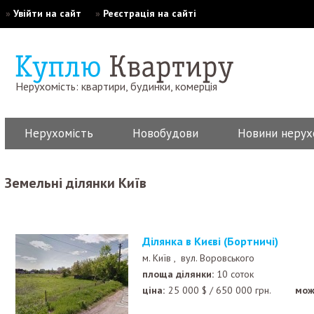
»
Увійти на сайт
»
Реєстрація на сайті
Нерухомість: квартири, будинки, комерція
Нерухомість
Новобудови
Новини нерух
Земельні ділянки Київ
Ділянка в Києві (Бортничі)
м. Київ ,
вул. Воровського
площа ділянки:
10 соток
ціна:
25 000
$
/
650 000
грн.
мож