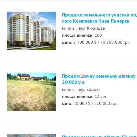
Продажа земельного участка под строительство Жи
лого Комплекса Киев Печерск
м. Київ ,
вул. Киквидзе
площа ділянки:
100
ціна:
2 700 000
$
/
70 200 000
грн.
Продам дачну земельну ділянку на Осокорках 12 сот,
20 000 у.е
м. Київ ,
вул. садова
площа ділянки:
12 сот
ціна:
20 000
$
/
520 000
грн.