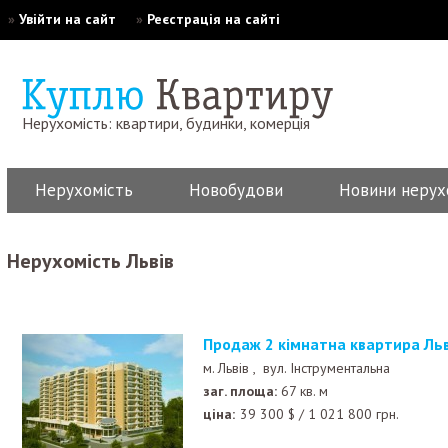
»
Увійти на сайт
»
Реєстрація на сайті
Нерухомість: квартири, будинки, комерція
Нерухомість
Новобудови
Новини нерух
Нерухомість Львів
Продаж 2 кімнатна квартира Ль
м. Львів ,
вул. Інструментальна
заг. площа:
67 кв. м
ціна:
39 300
$
/
1 021 800
грн.