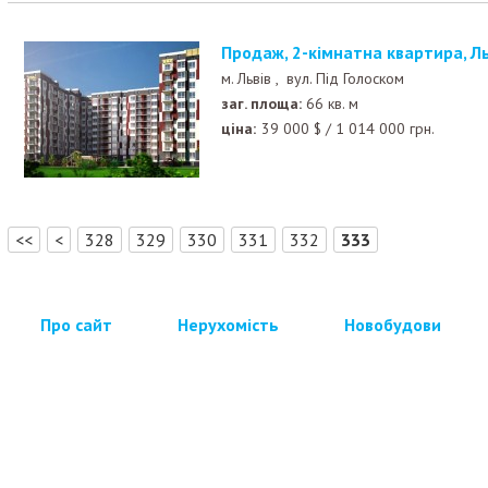
Продаж, 2-кімнатна квартира, Ль
м. Львів ,
вул. Під Голоском
заг. площа:
66 кв. м
ціна:
39 000
$
/
1 014 000
грн.
[
]
<<
<
328
329
330
331
332
333
Про сайт
Нерухомість
Новобудови