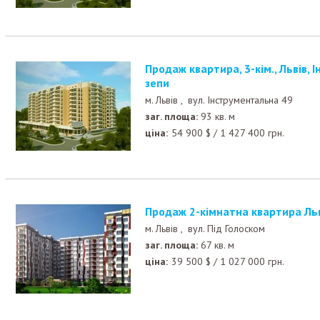
Продаж квартира, 3-кім., Львів, Інструментальна - Ма
зепи
м. Львів ,
вул. Інструментальна 49
заг. площа:
93 кв. м
ціна:
54 900
$
/
1 427 400
грн.
Продаж 2-кімнатна квартира Льв
м. Львів ,
вул. Під Голоском
заг. площа:
67 кв. м
ціна:
39 500
$
/
1 027 000
грн.