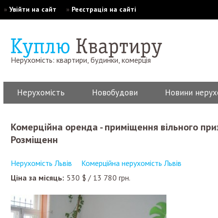
»
Увійти на сайт
»
Реєстрація на сайті
Нерухомість: квартири, будинки, комерція
Нерухомість
Новобудови
Новини нерух
комерційна оренда - приміщення вільного призначення, закритого типу.
Розміщенн
Нерухомість Львів
Комерційна нерухомість Львів
Ціна за місяць:
530
$
/
13 780
грн.