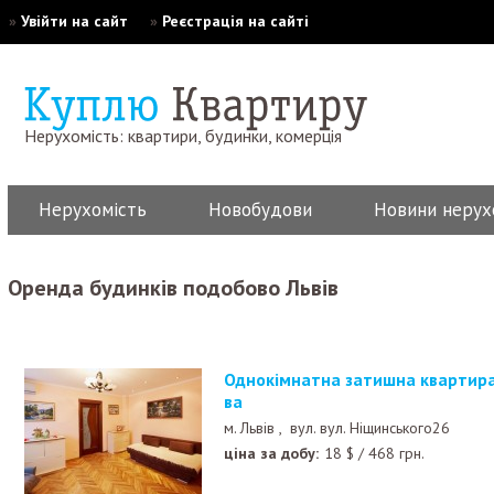
»
Увійти на сайт
»
Реєстрація на сайті
Нерухомість: квартири, будинки, комерція
Нерухомість
Новобудови
Новини нерух
Оренда будинків подобово Львів
Однокімнатна затишна квартира в центрі міста Льво
ва
м. Львів ,
вул. вул. Ніщинського26
ціна за добу:
18
$
/
468
грн.