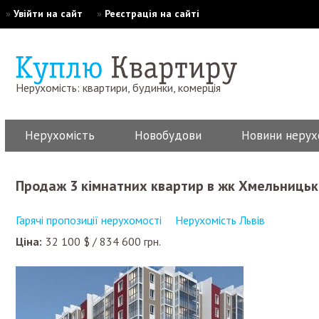
»
Увійти на сайт
»
Реєстрація на сайті
Нерухомість: квартири, будинки, комерція
Нерухомість
Новобудови
Новини нерух
Продаж 3 кімнатних квартир в жк Хмельницьки
Гарячі пропозиції нерухомості
Нерухомість Львів
Ціна:
32 100
$
/
834 600
грн.