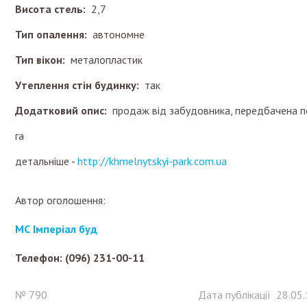
Висота стель:
2,7
Тип опалення:
автономне
Тип вікон:
металопластик
Утеплення стін будинку:
так
Додатковий опис:
продаж від забудовника, передбачена по
га
детальніше -
http://khmelnytskyi-park.com.ua
Автор оголошення:
МС Імперіал буд
Телефон: (096) 231-00-11
№ 790
Дата публікації 28.05