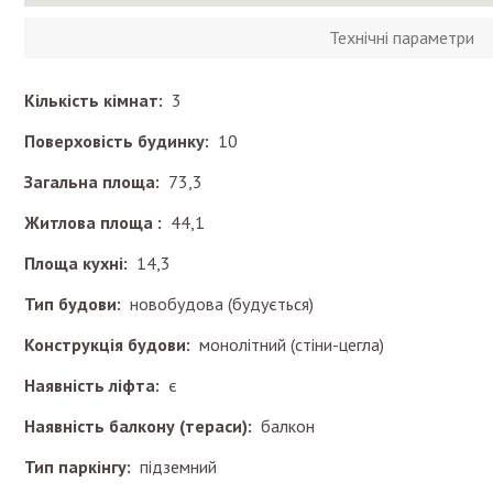
Технічні параметри
Кількість кімнат:
3
Поверховість будинку:
10
Загальна площа:
73,3
Житлова площа :
44,1
Площа кухні:
14,3
Тип будови:
новобудова (будується)
Конструкція будови:
монолітний (стіни-цегла)
Наявність ліфта:
є
Наявність балкону (тераси):
балкон
Тип паркінгу:
підземний