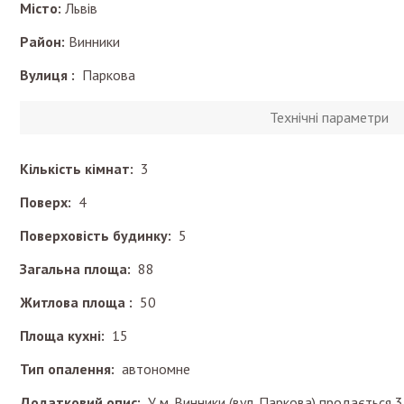
Місто:
Львів
Район:
Винники
Вулиця :
Паркова
Технічні параметри
Кількість кімнат:
3
Поверх:
4
Поверховість будинку:
5
Загальна площа:
88
Житлова площа :
50
Площа кухні:
15
Тип опалення:
автономне
Додатковий опис:
У м. Винники (вул. Паркова) продається 3