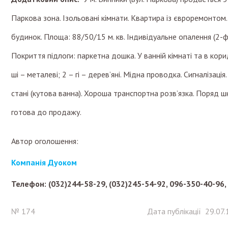
Паркова зона. Ізольовані кімнати. Квартира із євроремонтом.
будинок. Площа: 88/50/15 м. кв. Індивідуальне опалення (2-ф
Покриття підлоги: паркетна дошка. У ванній кімнаті та в коридо
ші – металеві; 2 – гі – дерев’яні. Мідна проводка. Сигналіза
стані (кутова ванна). Хороша транспортна розв’язка. Поряд 
готова до продажу.
Автор оголошення:
Компанія Дуоком
Телефон: (032)244-58-29, (032)245-54-92, 096-350-40-96,
№ 174
Дата публікації 29.07.