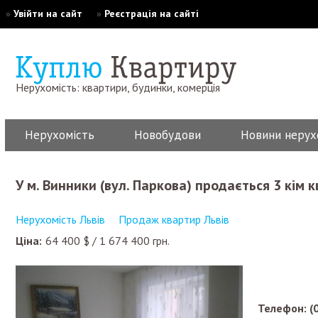
»
Увійти на сайт
»
Реєстрація на сайті
Нерухомість: квартири, будинки, комерція
Нерухомість
Новобудови
Новини нерух
У м. Винники (вул. Паркова) продається 3 кім 
Нерухомість Львів
Продаж квартир Львів
Ціна:
64 400
$
/
1 674 400
грн.
Телефон: (0