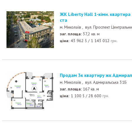
ЖК Liberty Hall 1-кімн. квартира 37,2кв. м. в центрі мі
ста
м. Миколаїв ,
вул. Проспект Центральн
заг. площа:
37,2 кв. м
ціна:
43 962
/
1 143 012
$
грн.
Продам 3к квартиру жк Адмирал
м. Миколаїв ,
вул. Адмиральська 31Б
заг. площа:
167 кв. м
ціна:
1 100
/
28 600
$
грн.