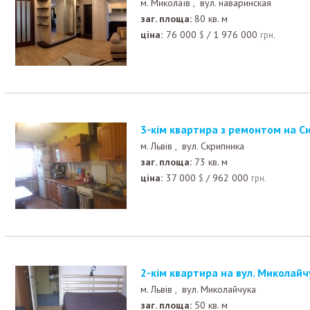
м. Миколаїв ,
вул. наваринская
заг. площа:
80 кв. м
ціна:
76 000
/
1 976 000
$
грн.
3-кім квартира з ремонтом на С
м. Львів ,
вул. Скрипника
заг. площа:
73 кв. м
ціна:
37 000
/
962 000
$
грн.
2-кім квартира на вул. Миколай
м. Львів ,
вул. Миколайчука
заг. площа:
50 кв. м