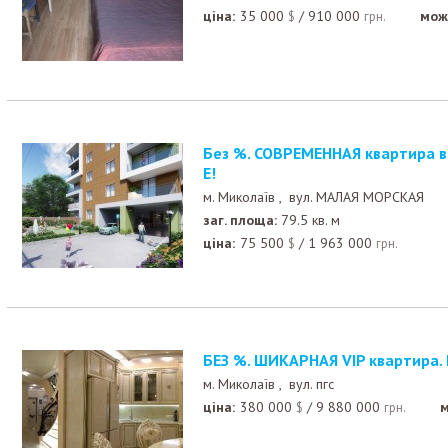
ціна:
35 000
/
910 000
мож
$
грн.
Без %. СОВРЕМЕННАЯ квартира в НОВОМ "ЭКО" ДОМ
Е!
м. Миколаїв ,
вул. МАЛАЯ МОРСКАЯ
заг. площа:
79.5 кв. м
ціна:
75 500
/
1 963 000
$
грн.
БЕЗ %. ШИКАРНАЯ VIP квартира.
м. Миколаїв ,
вул. пгс
ціна:
380 000
/
9 880 000
м
$
грн.