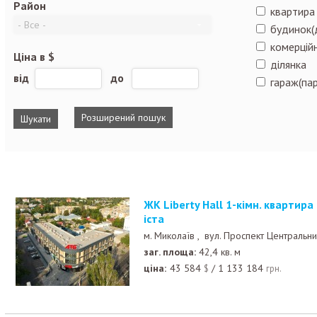
Район
квартира
будинок(
комерційн
Ціна в $
ділянка
від
до
гараж(пар
Розширений пошук
ЖК Liberty Hall 1-кімн. квартира 42,4 кв. м. в центрі м
іста
м. Миколаїв ,
вул. Проспект Центральн
заг. площа:
42,4 кв. м
ціна:
43 584
/
1 133 184
$
грн.