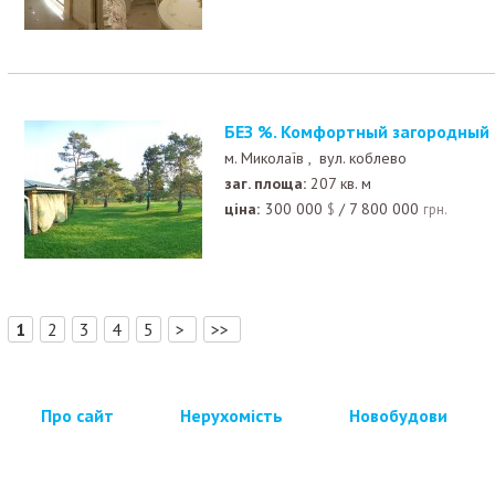
БЕЗ %. Комфортный загородный
м. Миколаїв ,
вул. коблево
заг. площа:
207 кв. м
ціна:
300 000
/
7 800 000
$
грн.
[
]
1
2
3
4
5
>
>>
Про сайт
Нерухомість
Новобудови