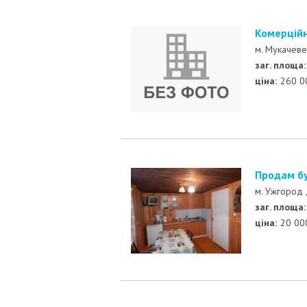
Комерцій
м. Мукачев
заг. площа:
ціна:
260 0
Продам б
м. Ужгород
заг. площа:
ціна:
20 00