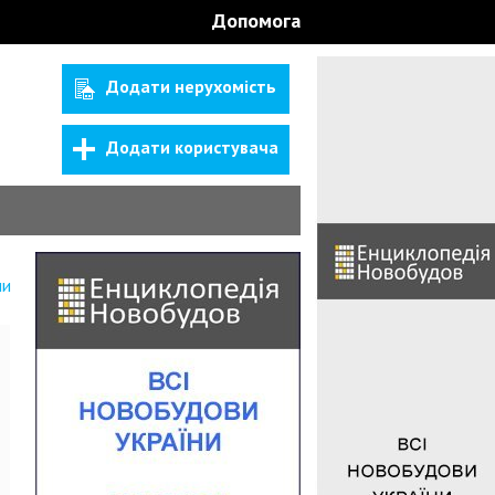
Допомога
Додати нерухомість
Додати користувача
ни