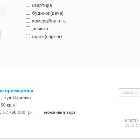
квартира
будинок(дача)
комерційна н-ть
ділянка
гараж(паркінг)
не приміщення
в блокнот
е ,
вул. Маргітича
50 кв. м
0
/
780 000
можливий торг
$
грн.
№ 8730
18.06.17