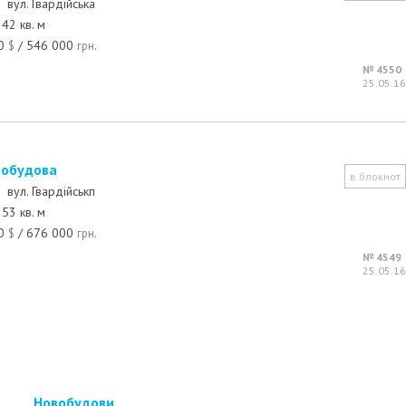
 ,
вул. Гвардійська
42 кв. м
0
/
546 000
$
грн.
№ 4550
25.05.16
овобудова
в блокнот
 ,
вул. Гвардійськп
53 кв. м
0
/
676 000
$
грн.
№ 4549
25.05.16
Новобудови