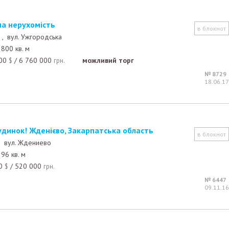
на нерухомість
в блокнот
е ,
вул. Ужгородська
800 кв. м
00
/
6 760 000
можливий торг
$
грн.
№ 8729
18.06.17
удинок! Жденієво, Закарпатська область
в блокнот
 ,
вул. Ждениево
96 кв. м
0
/
520 000
$
грн.
№ 6447
09.11.16