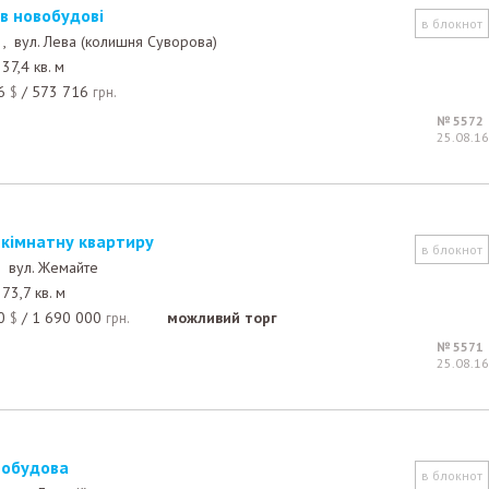
 в новобудові
в блокнот
 ,
вул. Лева (колишня Суворова)
37,4 кв. м
6
/
573 716
$
грн.
№ 5572
25.08.16
-кімнатну квартиру
в блокнот
 ,
вул. Жемайте
73,7 кв. м
0
/
1 690 000
можливий торг
$
грн.
№ 5571
25.08.16
овобудова
в блокнот