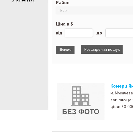
Район
Ціна в $
від
до
Розширений пошук
Комерцій
м. Мукачев
заг. площа:
ціна:
30 00