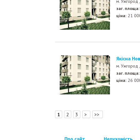
м. Ужгород
заг. площа:
ціна:
21 00
Якісна Н
м. Ужгород
заг. площа:
ціна:
26 00
[
]
1
2
3
>
>>
Про сайт
Нерухомість