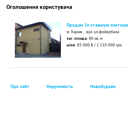
Оголошення користувача
Продам 2х этажную элитную
м. Харків ,
вул. ул.фейербаха
заг. площа:
80 кв. м
ціна:
85 000
$
/
2 210 000
грн.
Про сайт
Нерухомість
Новобудови