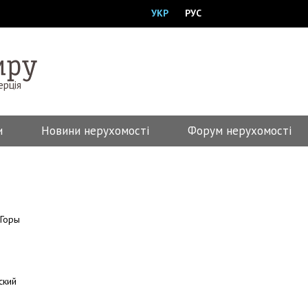
УКР
РУС
ерція
и
Новини нерухомості
Форум нерухомості
Горы
ский