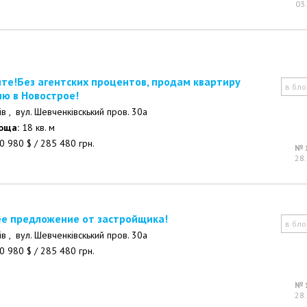
03
в бло
ию в Новострое!
ів ,
вул. Шевченківскький пров. 30а
лоща:
18 кв. м
0 980
$
/
285 480
грн.
№ 
28.
ее предложение от застройщика!
в бло
ів ,
вул. Шевченківскький пров. 30а
0 980
$
/
285 480
грн.
№ 
28.