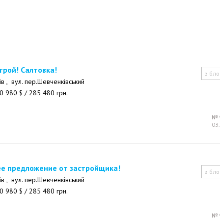
строй! Салтовка!
в бло
ів ,
вул. пер.Шевченківський
0 980
$
/
285 480
грн.
№ 
03
ее предложение от застройщика!
в бло
ів ,
вул. пер.Шевченківський
0 980
$
/
285 480
грн.
№ 