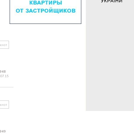
кнот
948
.07.15
кнот
949