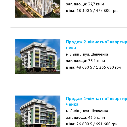
заг. площа:
37,7 кв. м
ціна:
18 300
$
/
475 800
грн.
Продаж 2-кімнатної квартири на Шевченка в ЖК Же
нева
м. Львів ,
вул. Шевченка
заг. площа:
75,1 кв. м
ціна:
48 680
$
/
1 265 680
грн.
Продаж 1-кімнатної квартири в ЖК Женева, вул. Шев
ченка
м. Львів ,
вул. Шевченка
заг. площа:
43,5 кв. м
ціна:
26 600
$
/
691 600
грн.