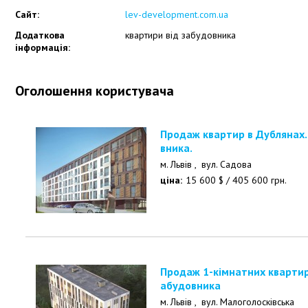
Сайт:
lev-development.com.ua
Додаткова
квартири від забудовника
інформація:
Оголошення користувача
Продаж квартир в Дублянах. Новобудова. Від забудо
вника.
м. Львів ,
вул. Садова
ціна:
15 600
$
/
405 600
грн.
Продаж 1-кімнатних квартир в ЖК Обрій, Львів - від з
абудовника
м. Львів ,
вул. Малоголосківська