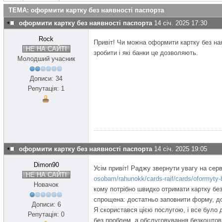
ТЕМА: оформити картку без наявності паспорта
оформити картку без наявності паспорта
14 січ. 2025 17:30
Rock
Привіт! Чи можна оформити картку без ная
НЕ НА САЙТІ
зробити і які банки це дозволяють.
Молодший учасник
Дописи: 34
Репутація: 1
оформити картку без наявності паспорта
14 січ. 2025 19:05
Dimon90
Усім привіт! Раджу звернути увагу на сер
НЕ НА САЙТІ
osobam/rahunokk/cards-raif/cards/oformyty-
Новачок
кому потрібно швидко отримати картку бе
спрощена: достатньо заповнити форму, дод
Дописи: 6
Я скористався цією послугою, і все було 
Репутація: 0
без проблем, а обслуговування безкоштов