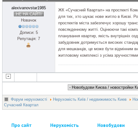
alexivanovstar1985
ЖК «Сучасний Квартал» на проспекті Ком
НЕ НА САЙТІ
для тих, хто шукає нове житло в Києві. 
Новачок
проспектів міста забезпечує хорошу транс
повсякденному житті. Оцінюючи такі компл
Дописи: 5
планування квартир, якість внутрішніх оз
Репутація: 7
забудовник дотримується високих стандар
для мешканців, це може бути відмінним в
житловому комплексі з усіма зручностями
Форум нерухомості
Нерухомість Київ / недвижимость Киев
Но
Сучасний Квартал
Про сайт
Нерухомість
Новобудови