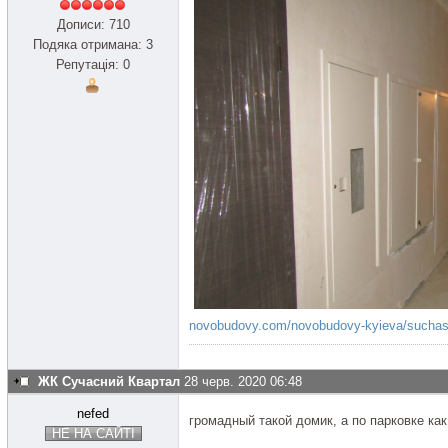
Дописи: 710
Подяка отримана: 3
Репутація: 0
novobudovy.com/novobudovy-kyieva/suchasn
ЖК Сучасний Квартал
28 черв. 2020 06:48
nefed
громадный такой домик, а по парковке ка
НЕ НА САЙТІ