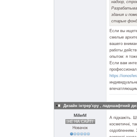
надзор, стр
Разрабатыва
здания и пом
старые фонды
Если вы ищете
смелые архите
вашего вниман
работы действ
опытом: я тож
Если вам инте
профессионали
https://ionosfe
индивидуальны
впечатляющим
Дизайн інтрер'єру , ладншафтний ди
MillerM
А підкажіть. 
НЕ НА САЙТІ
косметичні, та
Новачок
оздобленням. 
вартості зазда