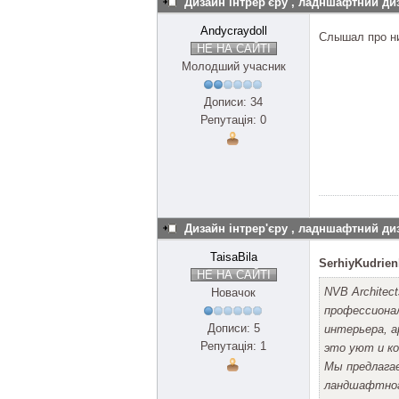
Дизайн інтрер'єру , ладншафтний ди
Andycraydoll
Слышал про ни
НЕ НА САЙТІ
Молодший учасник
Дописи: 34
Репутація: 0
Дизайн інтрер'єру , ладншафтний ди
TaisaBila
SerhiyKudrie
НЕ НА САЙТІ
NVB Architec
Новачок
профессионал
Дописи: 5
интерьера, 
Репутація: 1
это уют и к
Мы предлага
ландшафтного