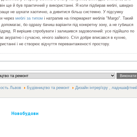
ін ще й був практичний у використанні. Я коли підбирав меблі, швидко
краще не шукати хаотично, а дивитися більш системно. У підсумку
ти через
меблі за типом
і натрапив на гіпермаркет меблів "Margo". Такий
 допомагає, бо одразу бачиш варіанти під конкретну зону, а не губишся
підряд. Я вирішив спробувати і залишився задоволений: усе підійшло по
є акуратно і сучасно, нічого зайвого. Стіл добре вписався в кухню,
ристанні і не створює відчуття перевантаженості простору.
мость Львов
Будівництво та ремонт
Дизайн інтрер'єру , ладншафтни
Новобудови