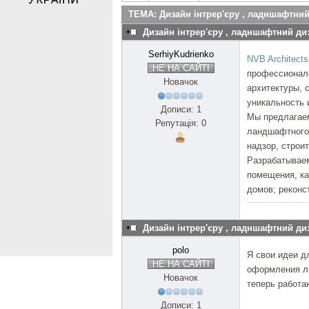
ТЕМА: Дизайн інтрер'єру , ладншафтний
Дизайн інтрер'єру , ладншафтний ди
SerhiyKudrienko
NVB Architects
НЕ НА САЙТІ
профессионало
Новачок
архитектуры, 
уникальность 
Дописи: 1
Мы предлагаем
Репутація: 0
ландшафтного 
надзор, строи
Разрабатываем
помещения, ка
домов; реконс
Дизайн інтрер'єру , ладншафтний ди
polo
Я свои идеи д
НЕ НА САЙТІ
оформления л
Новачок
теперь работа
Дописи: 1