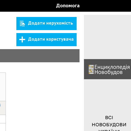
Допомога
Додати нерухомість
Додати користувача
й