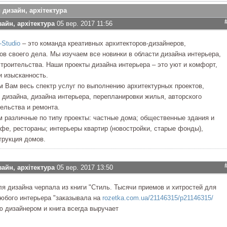
 дизайн, архітектура
зайн, архітектура
05 вер. 2017 11:56
-Studio
– это команда креативных архитекторов-дизайнеров,
в своего дела. Мы изучаем все новинки в области дизайна интерьера,
строительства. Наши проекты дизайна интерьера – это уют и комфорт,
и изысканность.
 Вам весь спектр услуг по выполнению архитектурных проектов,
дизайна, дизайна интерьера, перепланировки жилья, авторского
тельства и ремонта.
 различные по типу проекты: частные дома; общественные здания и
фе, рестораны; интерьеры квартир (новостройки, старые фонды),
трукция домов.
зайн, архітектура
05 вер. 2017 13:50
ля дизайна черпала из книги "Стиль. Тысячи приемов и хитростей для
юбого интерьера "заказывала на
rozetka.com.ua/21146315/p21146315/
ю дизайнером и книга всегда выручает