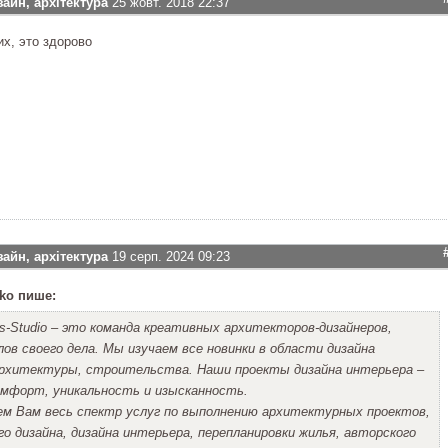
зайн, архітектура
25 жовт. 2018 22:37
х, это здорово
зайн, архітектура
19 серп. 2024 09:23
nko пише:
ts-Studio – это команда креативных архитекторов-дизайнеров,
ов своего дела. Мы изучаем все новинки в области дизайна
архитектуры, строительства. Наши проекты дизайна интерьера –
омфорт, уникальность и изысканность.
ем Вам весь спектр услуг по выполнению архитектурных проектов,
 дизайна, дизайна интерьера, перепланировки жилья, авторского