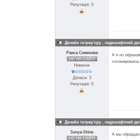
Репутація: 0
Дизайн інтрер'єру , ладншафтний ди
Раиса Семенова
А я по образо
НЕ НА САЙТІ
спланировала 
Новачок
Дописи: 3
Репутація: 0
Дизайн інтрер'єру , ладншафтний ди
Sonya-Shine
А мы обращал
НЕ НА САЙТІ