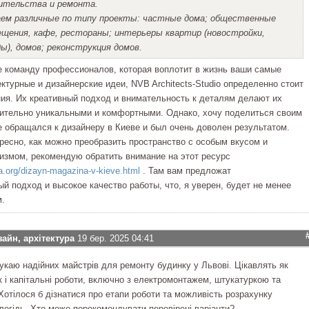
оительства и ремонта.
ем различные по типу проекты: частные дома; общественные
ещения, кафе, рестораны; интерьеры квартир (новостройки,
), домов; реконструкция домов.
 команду профессионалов, которая воплотит в жизнь ваши самые
ктурные и дизайнерские идеи, NVB Architects-Studio определенно стоит
ия. Их креативный подход и внимательность к деталям делают их
ительно уникальными и комфортными. Однако, хочу поделиться своим
е обращался к дизайнеру в Киеве и был очень доволен результатом.
ресно, как можно преобразить пространство с особым вкусом и
змом, рекомендую обратить внимание на этот ресурс
ra.org/dizayn-magazina-v-kieve.html
. Там вам предложат
й подход и высокое качество работы, что, я уверен, будет не менее
.
зайн, архітектура
19 бер. 2025 04:41
Шукаю надійних майстрів для ремонту будинку у Львові. Цікавлять як
к і капітальні роботи, включно з електромонтажем, штукатуркою та
Хотілося б дізнатися про етапи роботи та можливість розрахунку
легідь. Хто може порекомендувати перевірені варіанти?