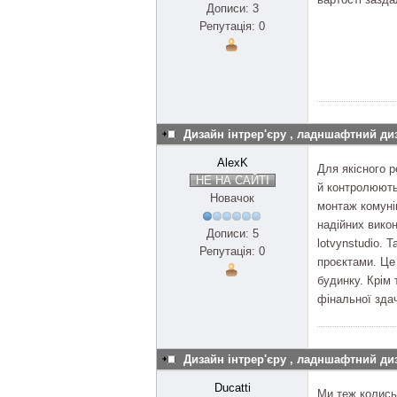
Дописи: 3
Репутація: 0
Дизайн інтрер'єру , ладншафтний ди
AlexK
Для якісного 
НЕ НА САЙТІ
й контролюють
Новачок
монтаж комунік
надійних вико
Дописи: 5
lotvynstudio.
Репутація: 0
проєктами. Це
будинку. Крім 
фінальної здач
Дизайн інтрер'єру , ладншафтний ди
Ducatti
Ми теж колись