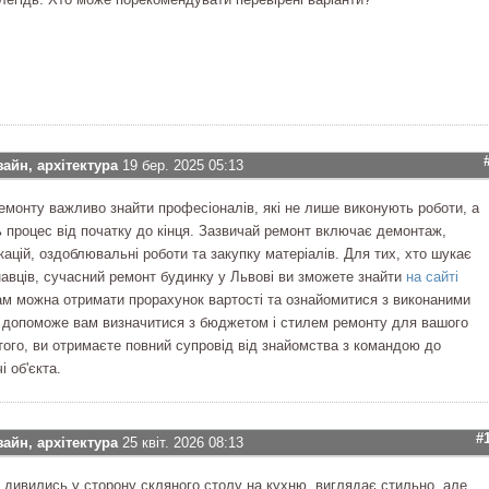
зайн, архітектура
19 бер. 2025 05:13
ремонту важливо знайти професіоналів, які не лише виконують роботи, а
 процес від початку до кінця. Зазвичай ремонт включає демонтаж,
ацій, оздоблювальні роботи та закупку матеріалів. Для тих, хто шукає
навців, сучасний ремонт будинку у Львові ви зможете знайти
на сайті
 Там можна отримати прорахунок вартості та ознайомитися з виконаними
 допоможе вам визначитися з бюджетом і стилем ремонту для вашого
того, ви отримаєте повний супровід від знайомства з командою до
і об'єкта.
#
зайн, архітектура
25 квіт. 2026 08:13
 дивились у сторону скляного столу на кухню, виглядає стильно, але