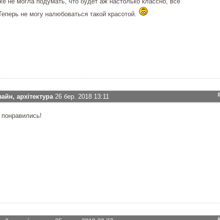
же не могла подумать, что будет аж настолько классно, все
Теперь не могу налюбоваться такой красотой.
зайн, архітектура
26 бер. 2018 13:11
 понравились!