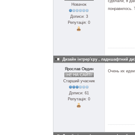
сделали, я да
Новачок
понравилось. 
Дописи: 3
Репутація: 0
Дизайн інтрер'єру , ладншафтний ди
Ярослав Овдин
Очень их идеи
НЕ НА САЙТІ
Старший учасник
Дописи: 61
Репутація: 0