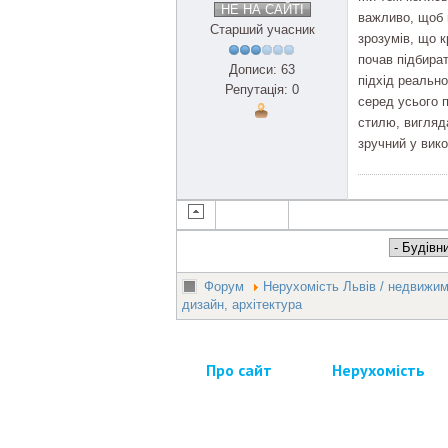
НЕ НА САЙТІ
важливо, щоб в
Старший учасник
зрозумів, що 
почав підбира
Дописи: 63
підхід реально
Репутація: 0
серед усього 
стилю, вигляда
зручний у вико
Форум
Нерухомість Львів / недвижи
дизайн, архітектура
Про сайт
Нерухомість