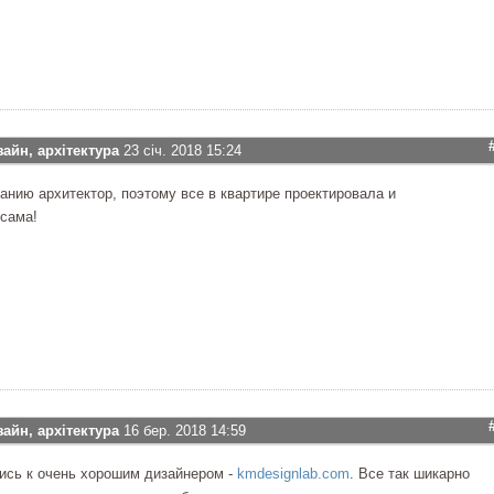
зайн, архітектура
23 січ. 2018 15:24
ванию архитектор, поэтому все в квартире проектировала и
сама!
зайн, архітектура
16 бер. 2018 14:59
ись к очень хорошим дизайнером -
kmdesignlab.com
. Все так шикарно