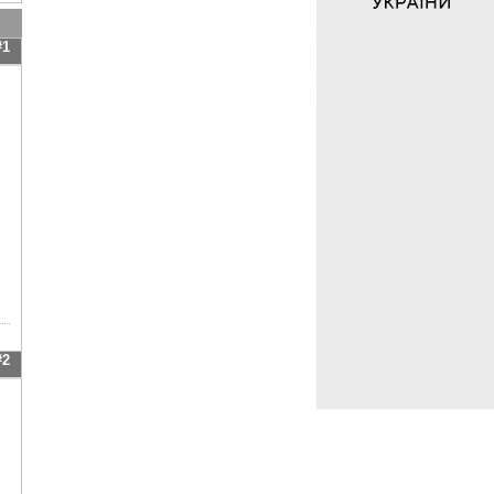
#1
#2