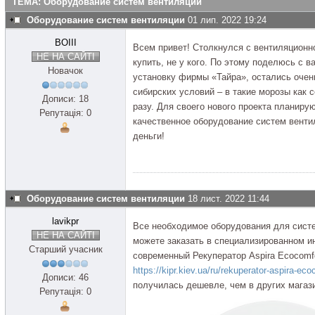
ТЕМА: Оборудование систем вентиляции
Оборудование систем вентиляции
01 лип. 2022 19:24
BOIII
Всем привет! Столкнулся с вентиляционной
НЕ НА САЙТІ
купить, не у кого. По этому поделюсь с 
Новачок
установку фирмы «Тайра», остались очен
сибирских условий – в такие морозы как 
Дописи: 18
разу. Для своего нового проекта планиру
Репутація: 0
качественное оборудование систем вент
деньги!
Оборудование систем вентиляции
18 лист. 2022 11:44
lavikpr
Все необходимое оборудования для систе
НЕ НА САЙТІ
можете заказать в специализированном и
Старший учасник
современный Рекуператор Aspira Ecocomfo
https://kipr.kiev.ua/ru/rekuperator-aspira-ec
Дописи: 46
получилась дешевле, чем в других магаз
Репутація: 0