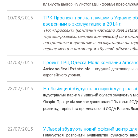
планують цьогоріч у листопаді, інформує прес-служб
10/08/2015
ТРК Проспект признан лучшим в Украине о
введенным в эксплуатацию в 2014 г.
ТРК «Проспект» (компании «Arricano Real Estat
торгово-развлекательных комплексов) по итога
построенные и принятые в эксплуатацию на тер
первое место в номинации «Лучший объект общ
03/08/2015
Проект ТРЦ Одесса Молл компании Arrican
Arricano
Real
Estate
plc
–
ведущий девелопер и о
европейского уровня.
28/07/2015
На Львівщині збудують чотири індустріальні
Індустріальні парки у Львівській області збудують у мі
Яворів. Про це під час засідання колегії Львівської 
розвитку, торгівлі та промисловості ЛОДА Василь Лоз
22/07/2015
У Львові збудують новий офісний центр для
Планується розпочати будівництво сучасного інно