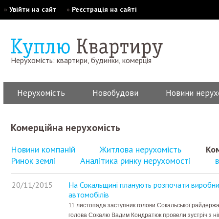
»
Увійти на сайт
»
Реєстрація на сайті
Нерухомість: квартири, будинки, комерція
Нерухомість
Новобудови
Новини нерух
Комерційна нерухомість
Новини компаній
Житлова нерухомість
Ко
Ринок землі
Аналітика ринку нерухомості
в
20/11/2015
На Сокальщині планують розпочати виробн
автомобілів
11 листопада заступник голови Сокальської райдержа
голова Сокалю Вадим Кондратюк провели зустріч з ні