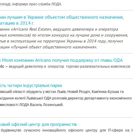
стопаді, інформує прес-служба ЛОДА.
ан лучшим в Украине объектом общественного назначения,
атацию в 2014 г.
ании «Arricano Real Estate», ведущего девелопера и оператора
ных комплексов) по итогам конкурса на лучшие дома и сооружения,
ые в эксплуатацию на территории Украины в 2014 году, получил
нации «Лучший объект общественного назначения».
 Молл компании Arricano получил поддержку от главы ОДА
plc
–
ведущий девелопер и оператор торгово-развлекательных комплексов
ть чотири індустріальні парки
вівській області збудують у містах Львів, Новий Розділ, Кам'янка-Бузька та
засідання колегії Львівської ОДА розповів директор департаменту економічного
ромисловості ЛОДА Василь Лозинський.
новий офісний центр для програмистів
будівництво сучасного інноваційного офісного центру для IT-сфери на І