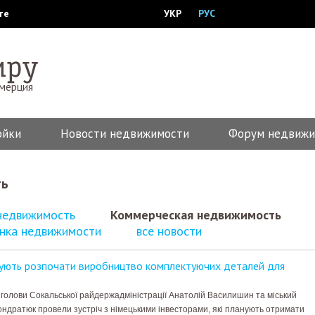
те
УКР
РУС
ммерция
ойки
Новости недвижимости
Форум недвижи
ть
недвижимость
Коммерческая недвижимость
нка недвижимости
все новости
нують розпочати виробництво комплектуючих деталей для
 голови Сокальської райдержадміністрації Анатолій Василишин та міський
ндратюк провели зустріч з німецькими інвесторами, які планують отримати