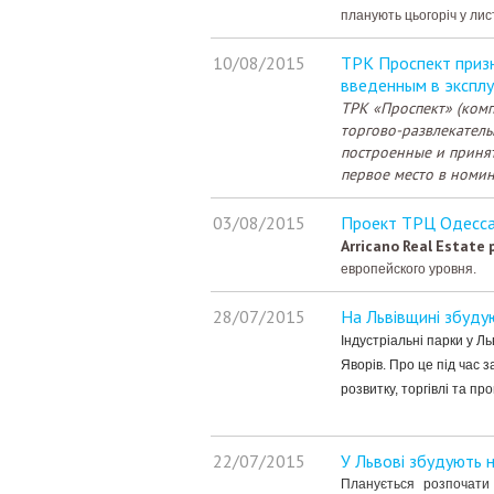
планують цьогоріч у ли
10/08/2015
ТРК Проспект призн
введенным в эксплу
ТРК «Проспект» (комп
торгово-развлекатель
построенные и принят
первое место в номи
03/08/2015
Проект ТРЦ Одесса
Arricano
Real
Estate
европейского уровня.
28/07/2015
На Львівщині збудую
Індустріальні парки у Ль
Яворів. Про це під час 
розвитку, торгівлі та п
22/07/2015
У Львові збудують 
Планується розпочати 