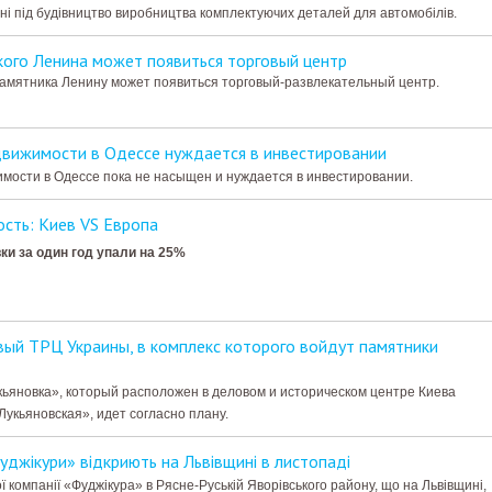
ні під будівництво виробництва комплектуючих деталей для автомобілів.
ого Ленина может появиться торговый центр
памятника Ленину может появиться торговый-развлекательный центр.
движимости в Одессе нуждается в инвестировании
мости в Одессе пока не насыщен и нуждается в инвестировании.
сть: Киев VS Европа
ки за один год упали на 25%
вый ТРЦ Украины, в комплекс которого войдут памятники
ьяновка», который расположен в деловом и историческом центре Киева
Лукьяновская», идет согласно плану.
уджікури» відкриють на Львівщині в листопаді
ї компанії «Фуджікура» в Рясне-Руській Яворівського району, що на Львівщині,