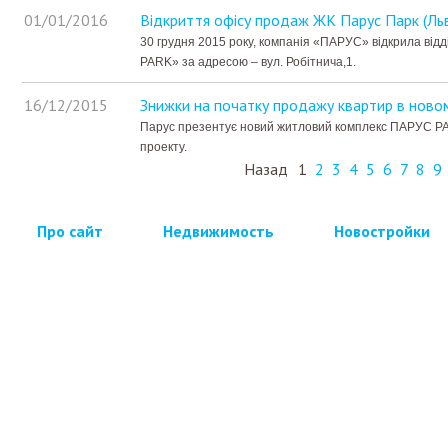
01/01/2016
Відкриття офісу продаж ЖК Парус Парк (Льв
30 грудня 2015 року, компанія «ПАРУС» відкрила ві
PARK» за адресою – вул. Робітнича,1.
16/12/2015
Знижки на початку продажу квартир в новом
Парус презентує новий житловий комплекс ПАРУС PA
проекту.
Назад
1
2
3
4
5
6
7
8
9
Про сайт
Недвижимость
Новостройки