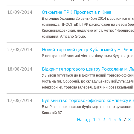
10/09/2014
Открытие ТРК Проспект в г. Киев
В столице Украины 25 сентября 2014 г. состоится от
комплекса ПРОСПЕКТ. ТРК расположен на Левом бере
Красногвардейская, недалеко от ст. метро "Черниго
компания: Arricano Group.
27/08/2014
Новий торговий центр Кубанський у м. Рівне
В центральній частині міста закінчується будівництво
18/08/2014
Відкриття торгового центру Роксолана м. Ль
У Львові готується до відкриття новий торгово-офісн
міста на пл. Соборній. До складу центру войдуть: де
електроніки, торгова галерея, дитячий розважальний 
17/08/2014
Будівництво торгово-офісного комплексу в м
В м. Рівне починається будівництво нового сучасного 
Київській 67.
Назад
1
2
3
4
5
6
7
8