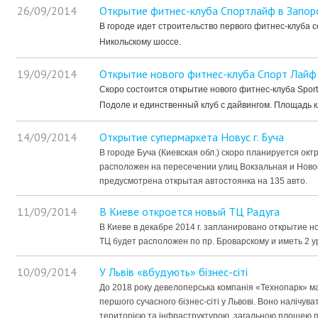
26/09/2014
Открытие фитнес-клуба Спортлайф в Запо
В городе идет строительство первого фитнес-клуба се
Никольскому шоссе.
19/09/2014
Открытие нового фитнес-клуба Спорт Лайф
Скоро состоится открытие нового фитнес-клуба Sport
Подоле и единственный клуб с дайвингом. Площадь кл
14/09/2014
Открытие супермаркета Новус г. Буча
В городе Буча (Киевская обл.) скоро планируется о
расположен на пересечении улиц Вокзальная и Ново
предусмотрена открытая автостоянка на 135 авто.
11/09/2014
В Киеве откроется новый ТЦ Радуга
В Киеве в декабре 2014 г. запланировано открытие н
ТЦ будет расположен по пр. Броварскому и иметь 2 у
10/09/2014
У Львів «вбудують» бізнес-сіті
До 2018 року девелоперська компанія «Технопарк» ма
першого сучасного бізнес-сіті у Львові. Воно налічув
територією та інфраструктурою, загальною площею п