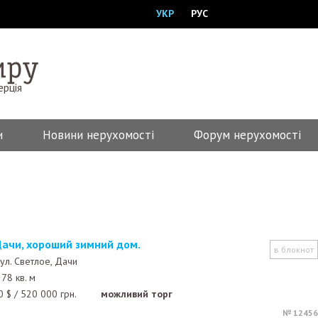
УКР
РУС
ерція
и
Новини нерухомості
Форум нерухомості
 Дачи, хороший зимний дом.
в блокнот
ул. Светлое, Дачи
78 кв. м
0
$
/
520 000
грн.
можливий торг
№ 12456