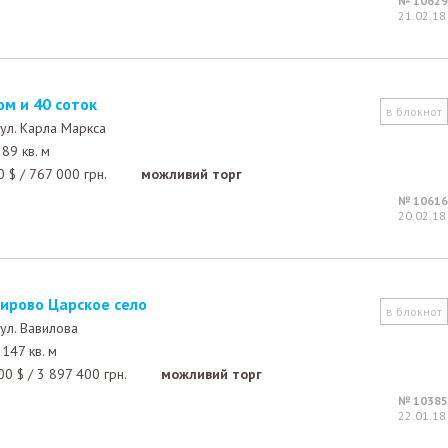
№ 10629
21.02.18
ом и 40 соток
в блокнот
ул. Карла Маркса
89 кв. м
0
$
/
767 000
грн.
можливий торг
№ 10616
20.02.18
аирово Царское село
в блокнот
ул. Вавилова
147 кв. м
00
$
/
3 897 400
грн.
можливий торг
№ 10385
22.01.18