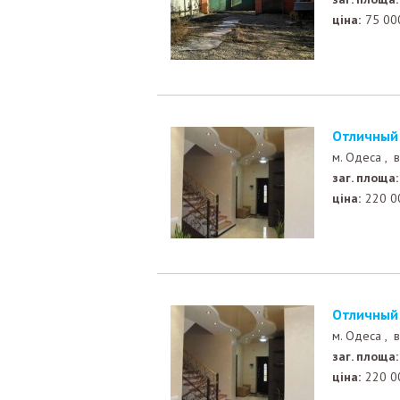
ціна:
75 00
Отличны
м. Одеса ,
в
заг. площа:
ціна:
220 0
Отличны
м. Одеса ,
в
заг. площа:
ціна:
220 0