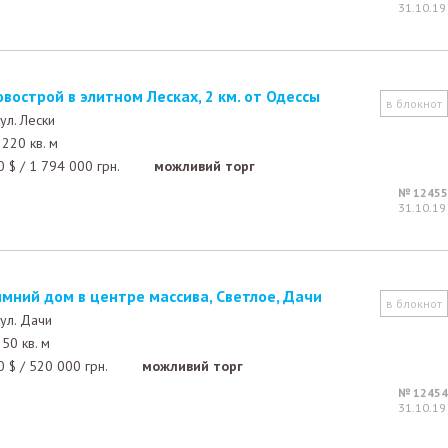
31.10.19
овострой в элитном Лесках, 2 км. от Одессы
в блокнот
ул. Лески
220 кв. м
0
$
/
1 794 000
грн.
можливий торг
№ 12455
31.10.19
имний дом в центре массива, Светлое, Дачи
в блокнот
ул. Дачи
50 кв. м
0
$
/
520 000
грн.
можливий торг
№ 12454
31.10.19