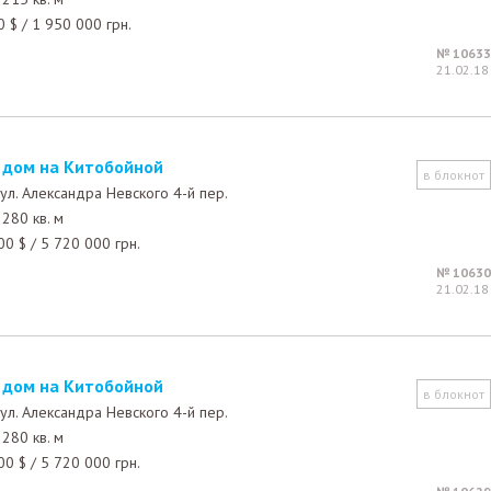
0
$
/
1 950 000
грн.
№ 10633
21.02.18
й дом на Китобойной
в блокнот
ул. Александра Невского 4-й пер.
280 кв. м
00
$
/
5 720 000
грн.
№ 10630
21.02.18
й дом на Китобойной
в блокнот
ул. Александра Невского 4-й пер.
280 кв. м
00
$
/
5 720 000
грн.