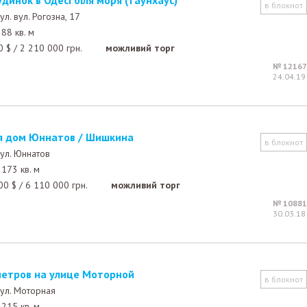
удинок в Одесі біля моря (таунхаус)
в блокнот
ул. вул. Рогозна, 17
88 кв. м
0
$
/
2 210 000
грн.
можливий торг
№ 12167
24.04.19
ся дом Юннатов / Шишкина
в блокнот
ул. Юннатов
173 кв. м
00
$
/
6 110 000
грн.
можливий торг
№ 10881
30.03.18
 метров на улице Моторной
в блокнот
ул. Моторная
215 кв. м