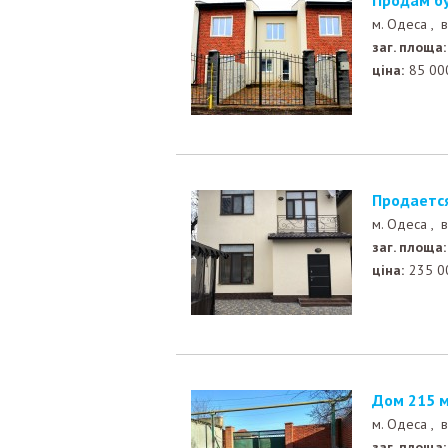
Продам б
м. Одеса ,
в
заг. площа:
ціна:
85 00
Продает
м. Одеса ,
в
заг. площа:
ціна:
235 0
Дом 215
м. Одеса ,
в
заг. площа: