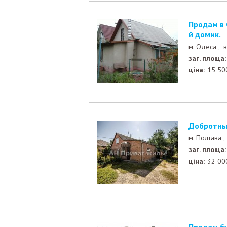
Продам в Светлом, Дачный массив, небольшой зимни
й домик.
м. Одеса ,
в
заг. площа:
ціна:
15 50
Добротны
м. Полтава 
заг. площа:
ціна:
32 00