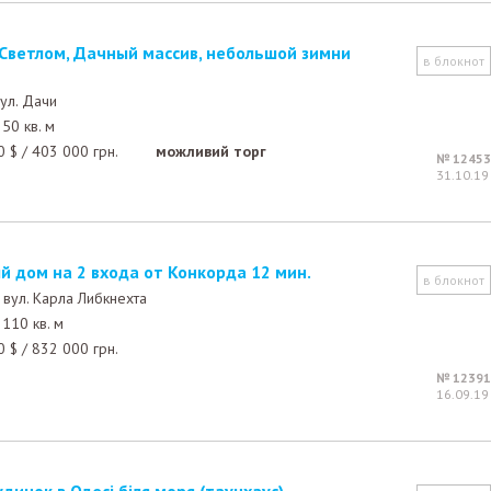
в блокнот
ул. Дачи
50 кв. м
0
$
/
403 000
грн.
можливий торг
№ 12453
31.10.19
й дом на 2 входа от Конкорда 12 мин.
в блокнот
,
вул. Карла Либкнехта
110 кв. м
0
$
/
832 000
грн.
№ 12391
16.09.19