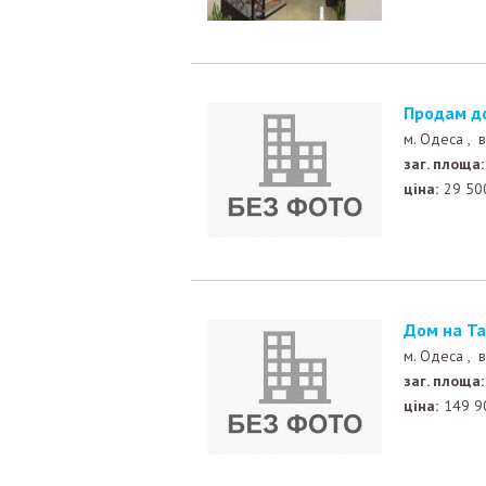
Продам д
м. Одеса ,
в
заг. площа:
ціна:
29 50
Дом на Т
м. Одеса ,
в
заг. площа:
ціна:
149 9