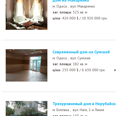
Дом на Макаренко
м. Одеса ,
вул. Макаренко
заг. площа:
325 кв. м
ціна:
420 000
$
/
10 920 000
грн.
Современный дом на Сумской
м. Одеса ,
вул. Сумская
заг. площа:
182 кв. м
ціна:
255 000
$
/
6 630 000
грн.
Трехуровневый дом в Нерубайск
м. Біляївка ,
вул. Нати, 1-я Линия
заг. площа:
143 кв. м