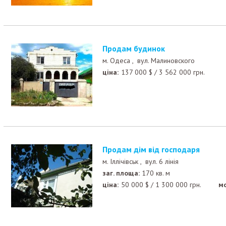
Продам будинок
м. Одеса ,
вул. Малиновского
ціна:
137 000
$
/
3 562 000
грн.
Продам дім від господаря
м. Іллічівськ ,
вул. 6 лінія
заг. площа:
170 кв. м
ціна:
50 000
$
/
1 300 000
грн.
м