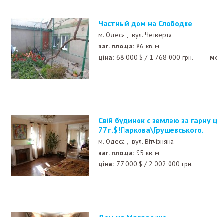
Частный дом на Слободке
м. Одеса ,
вул. Четверта
заг. площа:
86 кв. м
ціна:
68 000
$
/
1 768 000
грн.
м
Свій будинок с землею за гарну ціну! Була 87т$ тепер
77т.$!Паркова\Грушевського.
м. Одеса ,
вул. Вітчізняна
заг. площа:
95 кв. м
ціна:
77 000
$
/
2 002 000
грн.