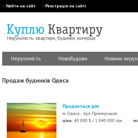
»
Увійти на сайт
»
Реєстрація на сайті
Нерухомість: квартири, будинки, комерція
Нерухомість
Новобудови
Новини нерух
Продаж будинків Одеса
Продаеться дім
м. Одеса ,
вул. Приморськая
ціна:
40 000
$
/
1 040 000
грн.
м