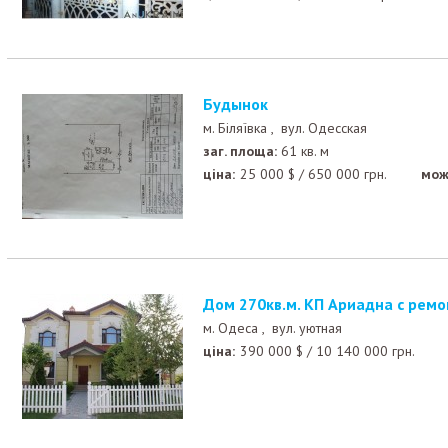
Будынок
м. Біляївка ,
вул. Одесская
заг. площа:
61 кв. м
ціна:
25 000
$
/
650 000
грн.
мож
Дом 270кв.м. КП Ариадна с рем
м. Одеса ,
вул. уютная
ціна:
390 000
$
/
10 140 000
грн.