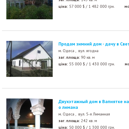
ціна:
57 000
$
/
1 482 000
грн.
мо
Продам зимний дом - дачу в Све
м. Одеса ,
вул. ягодна
заг. площа:
90 кв. м
ціна:
55 000
$
/
1 430 000
грн.
м
Двухэтажный дом в Вапнятке на берегу Аджалыкског
о лимана
м. Одеса ,
вул. 5-я Лиманная
заг. площа:
242 кв. м
ціна:
50 000
$
/
1 300 000
грн.