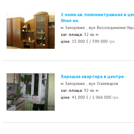
1-комн.кв. полнометражная в центре города, возле 1
0пол-ки.
м. Запоріжжя ,
вул. Воссоединения Укр
заг. площа:
32 кв. м
ціна:
15 000
/
390 000
$
грн.
Хорошая квартира в центре.
м. Запоріжжя ,
вул. Сталеваров
заг. площа:
92 кв. м
ціна:
41 000
/
1 066 000
$
грн.