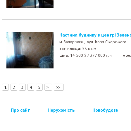
Частина будинку в центрі Зелен
м. Запоріжжя ,
вул. Ігоря Сікорського
заг. площа:
58 кв. м
ціна:
14 500
/
377 000
мож
$
грн.
[
]
1
2
3
4
5
>
>>
Про сайт
Нерухомість
Новобудови