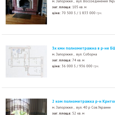
м. Запоріжжя ,
вул. Воссоединения Укр
заг. площа:
105 кв. м
ціна:
70 500
/
1 833 000
$
грн.
3х кмн полнометражна в р-не Б
м. Запоріжжя ,
вул. Соборна
заг. площа:
74 кв. м
ціна:
36 000
/
936 000
$
грн.
2 ком полнометражка р-н Крито
м. Запоріжжя ,
вул. 40 р Сов.Украини
заг. площа:
52 кв. м