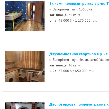
3х комн полнометражка в р-не 
м. Запоріжжя ,
вул. Соборна
заг. площа:
75 кв. м
ціна:
45 000
/
1 170 000
$
грн.
Двухкомнатная квартира в р-не
м. Запоріжжя ,
вул. Независимой Украи
заг. площа:
36 кв. м
ціна:
25 000
/
650 000
$
грн.
Двоповерхова полнометражна к