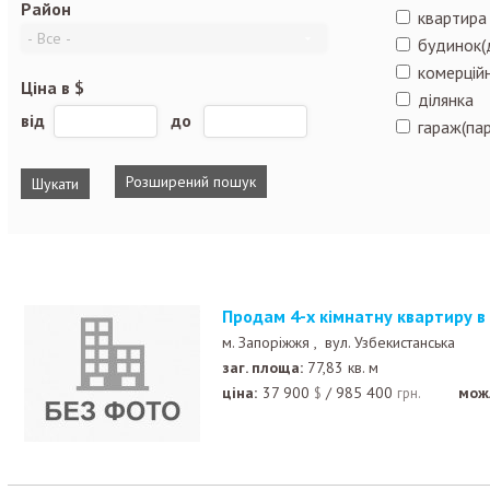
Район
квартира
будинок(
комерційн
Ціна в $
ділянка
від
до
гараж(пар
Розширений пошук
Продам 4-х кімнатну квартиру в
м. Запоріжжя ,
вул. Узбекистанська
заг. площа:
77,83 кв. м
ціна:
37 900
/
985 400
мож
$
грн.