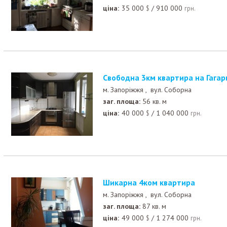
ціна:
35 000
/
910 000
$
грн.
Свободна 3км квартира на Гага
м. Запоріжжя ,
вул. Соборна
заг. площа:
56 кв. м
ціна:
40 000
/
1 040 000
$
грн.
Шикарна 4ком квартира
м. Запоріжжя ,
вул. Соборна
заг. площа:
87 кв. м
ціна:
49 000
/
1 274 000
$
грн.