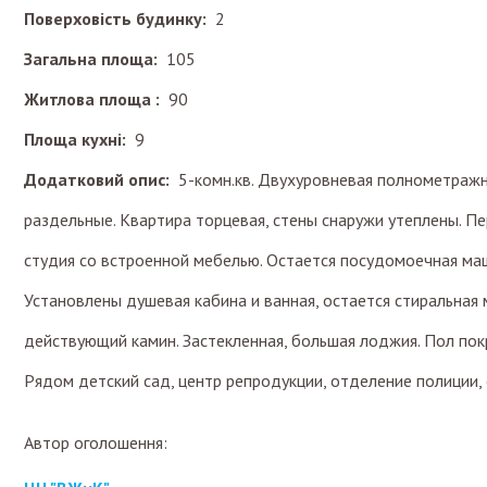
Поверховість будинку:
2
Загальна площа:
105
Житлова площа :
90
Площа кухні:
9
Додатковий опис:
5-комн.кв. Двухуровневая полнометражн
раздельные. Квартира торцевая, стены снаружи утеплены. Пе
студия со встроенной мебелью. Остается посудомоечная маши
Установлены душевая кабина и ванная, остается стиральная 
действующий камин. Застекленная, большая лоджия. Пол пок
Рядом детский сад, центр репродукции, отделение полиции,
Автор оголошення: