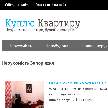
»
Увійти на сайт
»
Реєстрація на сайті
Нерухомість: квартири, будинки, комерція
Нерухомість
Новобудови
Новини нерух
Нерухомість Запоріжжя
Сдам 2-х ком. кв. на 5сп.мест в р
м. Запоріжжя ,
вул. пр. Соборный 183а
заг. площа:
47 кв. м
ціна за добу:
12
$
/
312
грн.