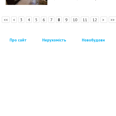
<<
<
3
4
5
6
7
8
9
10
11
12
>
>>
Про сайт
Нерухомість
Новобудови