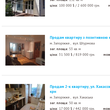
ціна:
100 000
$
/
2 600 000
грн.
Продам квартиру з позитивною 
м. Запоріжжя ,
вул. Штурмова
заг. площа:
53 кв. м
ціна:
31 500
$
/
819 000
грн.
мож
Продам 2-к квартиру, ул. Хакасская, Осипенковский м
крн
м. Запоріжжя ,
вул. Хакаська
заг. площа:
50 кв. м
ціна:
17 000
$
/
442 000
грн.
мож