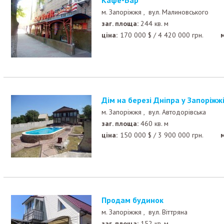
Кафе-Бар
м. Запоріжжя ,
вул. Малиновського
заг. площа:
244 кв. м
ціна:
170 000
$
/
4 420 000
грн.
Дім на березі Дніпра у Запоріжж
м. Запоріжжя ,
вул. Автодорівська
заг. площа:
460 кв. м
ціна:
150 000
$
/
3 900 000
грн.
Продам будинок
м. Запоріжжя ,
вул. Віттряна
заг. площа:
152 кв. м