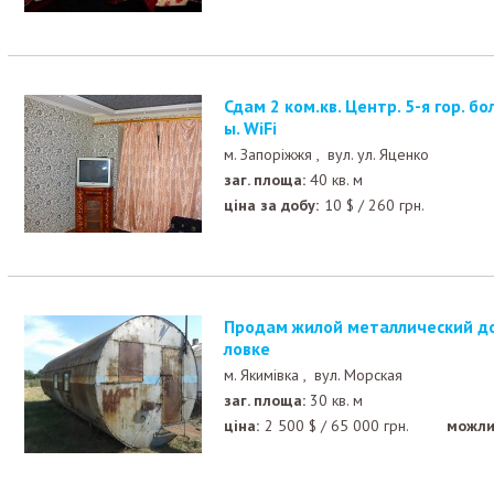
Сдам 2 ком.кв. Центр. 5-я гор. больница. Парк Побед
ы. WiFi
м. Запоріжжя ,
вул. ул. Яценко
заг. площа:
40 кв. м
ціна за добу:
10
$
/
260
грн.
Продам жилой металлический домик ЦУБ-2М в Кирил
ловке
м. Якимівка ,
вул. Морская
заг. площа:
30 кв. м
ціна:
2 500
$
/
65 000
грн.
можли