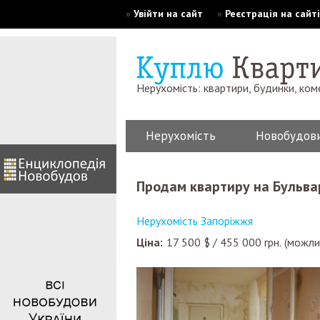
»
Увійти на сайт
»
Реєстрація на сайті
Нерухомість: квартири, будинки, ком
Нерухомість
Новобудов
Продам квартиру на Бульв
Нерухомість Запоріжжя
Ціна:
17 500
$
/
455 000
грн.
(можли