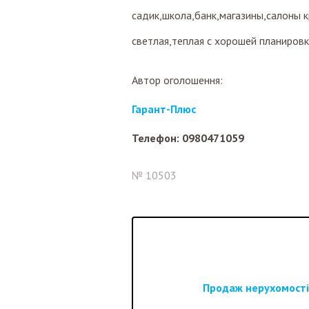
садик,школа,банк,магазины,салоны 
светлая,теплая с хорошей планировк
Автор оголошення:
Гарант-Плюс
Телефон: 0980471059
№ 10503
Продаж нерухомості 