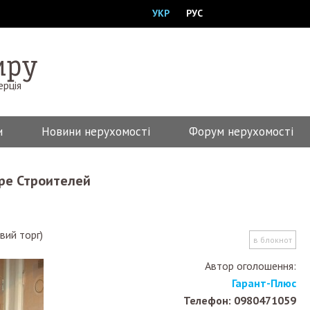
УКР
РУС
ерція
и
Новини нерухомості
Форум нерухомості
аре Строителей
вий торг)
в блокнот
Автор оголошення:
Гарант-Плюс
Телефон: 0980471059