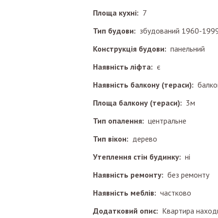
Площа кухні:
7
Тип будови:
збудований 1960-1999
Конструкція будови:
панельний
Наявність ліфта:
є
Наявність балкону (тераси):
балко
Площа балкону (тераси):
3м
Тип опалення:
центральне
Тип вікон:
дерево
Утеплення стін будинку:
ні
Наявність ремонту:
без ремонту
Наявність меблів:
частково
Додатковий опис:
Квартира находи