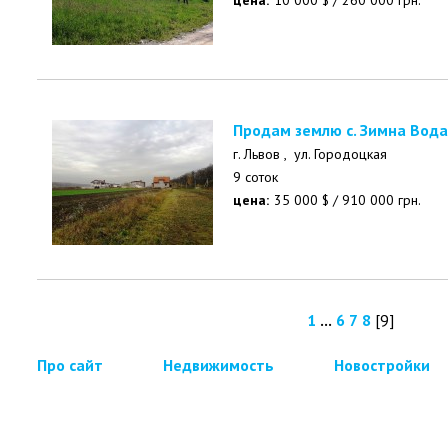
цена:
10 000
$
/
260 000
грн.
Продам землю с. Зимна Вода
г. Львов ,
ул. Городоцкая
9 соток
цена:
35 000
$
/
910 000
грн.
1
...
6
7
8
[9]
Про сайт
Недвижимость
Новостройки