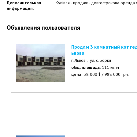
Дополнительная
Купівля - продаж - довгострокова оренда 
информация:
Объявления пользователя
Продам 3 комнатный коттедж 110 кв.м. в 15 км. от Л
ьвова
г. Львов ,
ул. с. Борки
общ. площадь:
111 кв. м
цена:
38 000
$
/
988 000
грн.