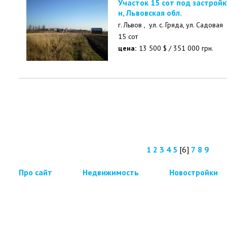
Участок 15 сот под застройку с.Гярда. Жолковский р-
н, Львовская обл.
г. Львов ,
ул. с. Гряда, ул. Садовая
15 сот
цена:
13 500
$
/
351 000
грн.
1
2
3
4
5
[6]
7
8
9
Про сайт
Недвижимость
Новостройки