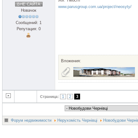
ЖК "Неосіті"
ВНЕ САЙТА
www.parusgroup.com.ua/project/neosyty/
Новачок
Сообщений: 1
Репутация: 0
Вложения:
1
2
3
Страница:
Форум недвижимости
Нерухомість Чернівці
Новобудови Черні