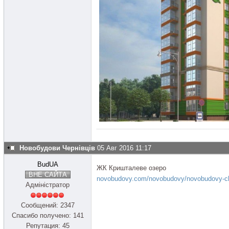
Новобудови Чернівців
05 Авг 2016 11:17
BudUA
ЖК Кришталеве озеро
ВНЕ САЙТА
novobudovy.com/novobudovy/novobudovy-che
Адміністратор
Сообщений: 2347
Спасибо получено: 141
Репутация: 45