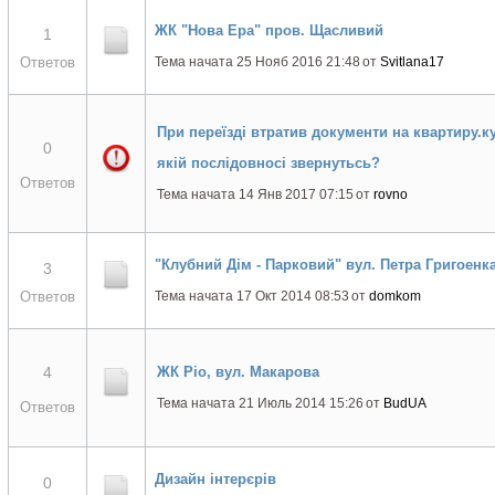
ЖК "Нова Ера" пров. Щасливий
1
Ответов
Тема начата 25 Нояб 2016 21:48
от
Svitlana17
При переїзді втратив документи на квартиру.ку
0
якій послідовносі звернутьсь?
Ответов
Тема начата 14 Янв 2017 07:15
от
rovno
"Клубний Дім - Парковий" вул. Петра Григоенк
3
Ответов
Тема начата 17 Окт 2014 08:53
от
domkom
4
ЖК Ріо, вул. Макарова
Тема начата 21 Июль 2014 15:26
от
BudUA
Ответов
Дизайн інтерєрів
0