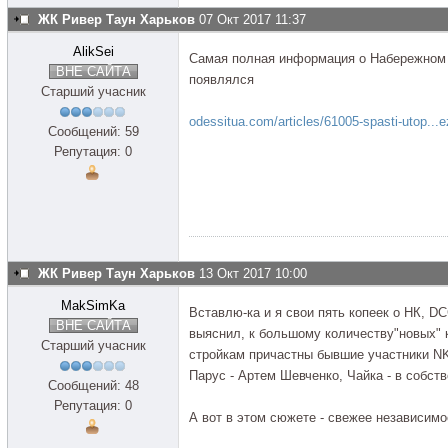
ЖК Ривер Таун Харьков
07 Окт 2017 11:37
AlikSei
Самая полная информация о Набережном к
ВНЕ САЙТА
появлялся
Старший учасник
odessitua.com/articles/61005-spasti-utop...
Сообщений: 59
Репутация: 0
ЖК Ривер Таун Харьков
13 Окт 2017 10:00
MakSimKa
Вставлю-ка и я свои пять копеек о НК, D
ВНЕ САЙТА
выяснил, к большому количеству"новых" 
Старший учасник
стройкам причастны бывшие участники NK
Парус - Артем Шевченко, Чайка - в собст
Сообщений: 48
Репутация: 0
А вот в этом сюжете - свежее независим