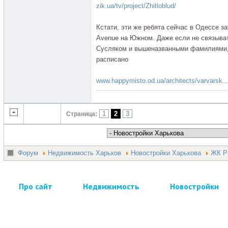
zik.ua/tv/project/Zhitloblud/
Кстати, эти же ребята сейчас в Одессе 
Avenue на Южном. Даже если не связыват
Сусляком и вышеназванными фамилиями, т
расписано
www.happymisto.od.ua/architects/varvarsk..
1
2
3
Страница:
Форум
Недвижимость Харьков
Новостройки Харькова
ЖК Р
Про сайт
Недвижимость
Новостройки