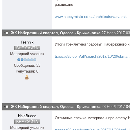
расписано
www.happymisto.od.ua/architects/varvarsk..
ЖК Набережный квартал, Одесса - Крыжановка
27 Нояб 2017 03
Teshnik
Итоги трехлетней "работы" Набережного к
ВНЕ САЙТА
Молодший учасник
trassae95.com/all/search/2017/10/20/obma..
Сообщений: 33
Репутация: 0
ЖК Набережный квартал, Одесса - Крыжановка
28 Нояб 2017 04
HalaBudda
Отличные свежие материалы про аферу Н
ВНЕ САЙТА
Молодший учасник