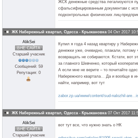
ЖСК денежные средства легализуются пу
сфальсифицированным документам с исп
подконтрольных физических лиц-предпри
ЖК Набережный квартал, Одесса - Крыжановка
04 Окт 2017 10:
AlikSei
Купил я года 4 назад квартиру у Набереж
ВНЕ САЙТА
денежки уже, очевидно, плакали, потому 
Старший учасник
возвращать не собираются. Кстати, вот эт
за главного Шевченко, который кооперати
Сообщений: 59
А если мне не верите – то почитайте оде
Репутация: 0
Набережного квартала… Да и вообще в ин
найти, например, вот тут
zabor.zp.ua/www/content/sud-nalozhil-are..
ЖК Набережный квартал, Одесса - Крыжановка
07 Окт 2017 11:
AlikSei
вот тут все, что нужно знать о НК
ВНЕ САЙТА
Старший учасник
odessitua.com/articles/61005-spasti-utop...