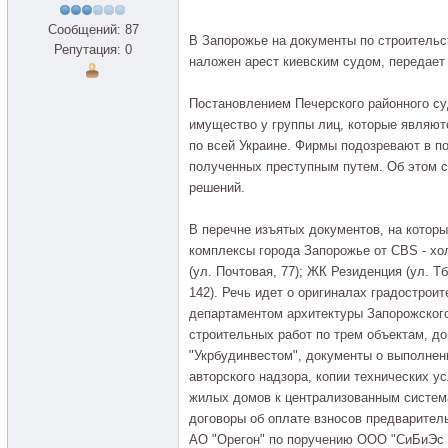
Сообщений: 87
В Запорожье на документы по строитель
Репутация: 0
наложен арест киевским судом, передает 
Постановлением Печерского районного су
имущество у группы лиц, которые являю
по всей Украине. Фирмы подозревают в п
полученных преступным путем. Об этом с
решений.
В перечне изъятых документов, на котор
комплексы города Запорожье от CBS - хо
(ул. Почтовая, 77); ЖК Резиденция (ул. Т
142). Речь идет о оригиналах градострои
департаментом архитектуры Запорожского
строительных работ по трем объектам, д
"Укрбудинвестом", документы о выполнен
авторского надзора, копии технических 
жилых домов к централизованным систем
договоры об оплате взносов предварител
АО "Орегон" по поручению ООО "СиБиЭс 