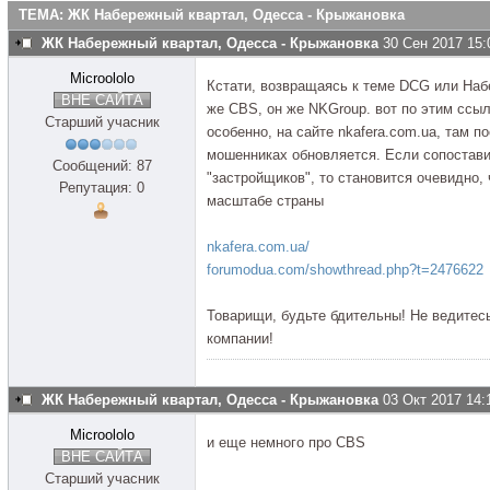
ТЕМА: ЖК Набережный квартал, Одесса - Крыжановка
ЖК Набережный квартал, Одесса - Крыжановка
30 Сен 2017 15:
Microololo
Кстати, возвращаясь к теме DСG или Наб
ВНЕ САЙТА
же CBS, он же NKGroup. вот по этим ссыл
Старший учасник
особенно, на сайте nkafera.com.ua, там 
мошенниках обновляется. Если сопостави
Сообщений: 87
"застройщиков", то становится очевидно,
Репутация: 0
масштабе страны
nkafera.com.ua/
forumodua.com/showthread.php?t=2476622
Товарищи, будьте бдительны! Не ведитес
компании!
ЖК Набережный квартал, Одесса - Крыжановка
03 Окт 2017 14:
Microololo
и еще немного про СBS
ВНЕ САЙТА
Старший учасник