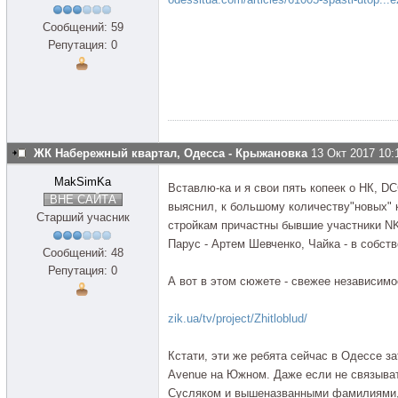
Сообщений: 59
Репутация: 0
ЖК Набережный квартал, Одесса - Крыжановка
13 Окт 2017 10:
MakSimKa
Вставлю-ка и я свои пять копеек о НК, D
ВНЕ САЙТА
выяснил, к большому количеству"новых" 
Старший учасник
стройкам причастны бывшие участники NK
Парус - Артем Шевченко, Чайка - в собст
Сообщений: 48
Репутация: 0
А вот в этом сюжете - свежее независим
zik.ua/tv/project/Zhitloblud/
Кстати, эти же ребята сейчас в Одессе 
Avenue на Южном. Даже если не связыват
Сусляком и вышеназванными фамилиями, т