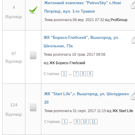
Житловий комплекс "PetrovSky" с.Нові
4
Петрівці, вул. 1-го Травня
Відповіді
Тема розпочата 08 вер. 2021 07:32
від
ProfGroup
ЖК "Борисо-Глебский", Вышгород, ул.
Школьная, 73а
97
Тема розпочата 16 трав. 2017 09:56
Відповіді
від
ЖК Борисо-Глебский
1
7
8
9
Сторінка:
...
ЖК "Start Life",г. Вышгород, ул. Шолуденко
20
124
Тема розпочата 31 серп. 2017 11:15
від
ЖК Start Life
Відповіді
1
9
10
11
Сторінка:
...