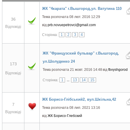
ЖК "4карата" г.Вышгород,ул. Ватутина 110
Тема розпочата 08 лют. 2016 12:29
36
від
prb.novuepetrovci@gmail.com
Відповіді
1
2
3
4
Сторінка:
ЖК "Французский бульвар" г.Вышгород,
ул.Шолуденко 24
173
Тема розпочата 21 жовт. 2016 14:48
від
fbvyshgorod
Відповіді
1
13
14
15
Сторінка:
...
ЖК Борисо-Глібський2, вул.Шкільна,42
7
Тема розпочата 08 лип. 2021 13:16
Відповіді
від
ЖК Борисо-Глебский