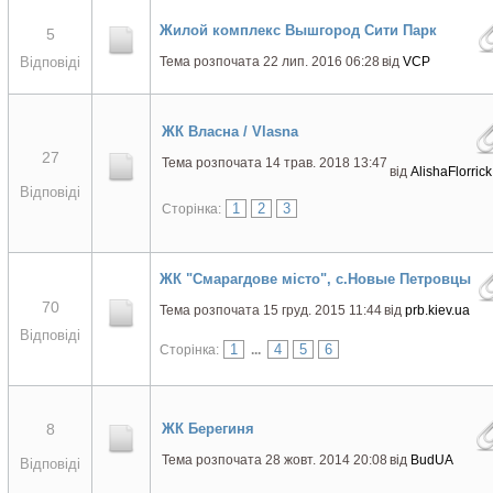
Жилой комплекс Вышгород Сити Парк
5
Відповіді
Тема розпочата 22 лип. 2016 06:28
від
VCP
ЖК Власна / Vlasna
27
Тема розпочата 14 трав. 2018 13:47
від
AlishaFlorrick
Відповіді
1
2
3
Сторінка:
ЖК "Смарагдове місто", с.Новые Петровцы
70
Тема розпочата 15 груд. 2015 11:44
від
prb.kiev.ua
Відповіді
1
4
5
6
Сторінка:
...
8
ЖК Берегиня
Тема розпочата 28 жовт. 2014 20:08
від
BudUA
Відповіді