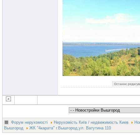
Останнє редагува
Форум нерухомості
Нерухомість Київ / недвижимость Киев
Но
Вышгород
ЖК "4карата" г.Вышгород,ул. Ватутина 110