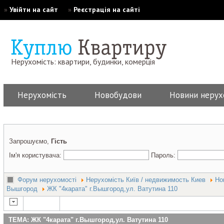
»
Увійти на сайт
»
Реєстрація на сайті
Нерухомість: квартири, будинки, комерція
Нерухомість
Новобудови
Новини нерух
Запрошуємо,
Гість
Ім'я користувача:
Пароль:
Форум нерухомості
Нерухомість Київ / недвижимость Киев
Но
Вышгород
ЖК "4карата" г.Вышгород,ул. Ватутина 110
ТЕМА: ЖК "4карата" г.Вышгород,ул. Ватутина 110