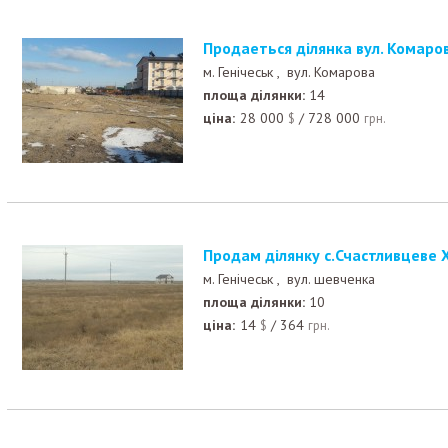
Продаеться ділянка вул. Комаро
м. Генічеськ ,
вул. Комарова
площа ділянки:
14
ціна:
28 000
/
728 000
$
грн.
Продам ділянку с.Счастливцеве 
м. Генічеськ ,
вул. шевченка
площа ділянки:
10
ціна:
14
/
364
$
грн.