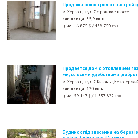
Продажа новостроя от застройщ
м. Херсон ,
вул. Островское шоссе
заг. площа:
35,9 кв. м
ціна:
16 875
/
438 750
$
грн.
Продается дом с отоплением газом, углём или дрова
ми, со всеми удобствами, добро
м. Херсон ,
вул. С.Кизомыс,Белозерски
заг. площа:
120 кв. м
ціна:
59 147
/
1 537 822
$
грн.
Будинок під знесення на березі з власним виходом д
о річки і ділянкою 12 соток