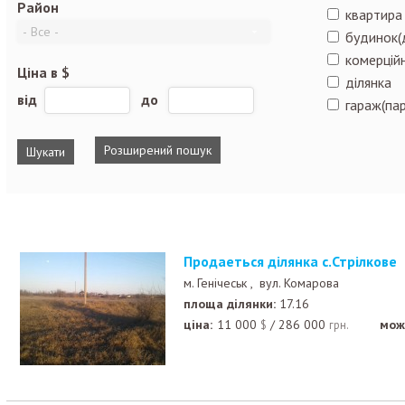
Район
квартира
будинок(
комерційн
Ціна в $
ділянка
від
до
гараж(пар
Розширений пошук
Продаеться ділянка с.Стрілкове
м. Генічеськ ,
вул. Комарова
площа ділянки:
17.16
ціна:
11 000
/
286 000
мож
$
грн.