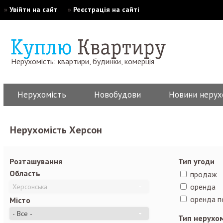
»
Увійти на сайт
»
Реєстрація на сайті
Нерухомість: квартири, будинки, комерція
Нерухомість
Новобудови
Новини нерух
Нерухомість Херсон
Розташування
Тип угоди
Область
продаж
оренда
оренда п
Місто
Тип нерухо