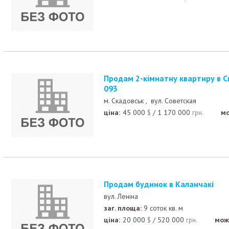
Продам 2-кімнатну квартиру в Скадовську м.0959015
093
м. Скадовськ ,
вул. Советская
ціна:
45 000
/
1 170 000
мо
$
грн.
Продам будинок в Каланчакі
вул. Леніна
заг. площа:
9 соток кв. м
ціна:
20 000
/
520 000
мож
$
грн.