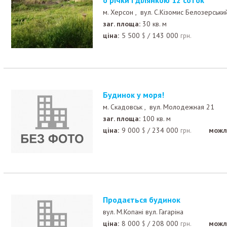
м. Херсон ,
вул. С.Кізомис Белозерськи
заг. площа:
30 кв. м
ціна:
5 500
/
143 000
$
грн.
Будинок у моря!
м. Скадовськ ,
вул. Молодежная 21
заг. площа:
100 кв. м
ціна:
9 000
/
234 000
можл
$
грн.
Продається будинок
вул. М.Копані вул. Гагаріна
ціна:
8 000
/
208 000
можл
$
грн.