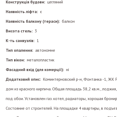
Конструкція будови:
цегляний
Наявність ліфта:
є
Наявність балкону (тераси):
балкон
Висота стель:
3
К-ть санвузлів:
1
Тип опалення:
автономне
Тип вікон:
металопластик
Фасадний вхід (для комерції):
ні
Додатковий опис:
Коминтерновский р-н, Фонтанка -1, ЖК Ри
дом из красного кирпича. Общая площадь 38,2 кв.м., лоджия
под обои. Установлен газ. котел, радиаторы, хорошая бронир
Состояние от строителей. На площадке 4 квартиры, в подъе