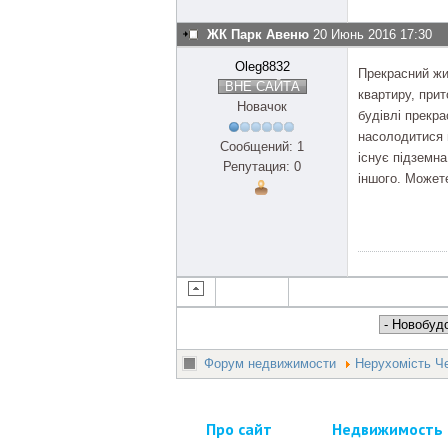
ЖК Парк Авеню
20 Июнь 2016 17:30
Oleg8832
Прекрасний жи
ВНЕ САЙТА
квартиру, при
Новачок
будівлі прекра
насолодитися 
Сообщений: 1
існує підземна
Репутация: 0
іншого. Может
Форум недвижимости
Нерухомість Че
Про сайт
Недвижимость