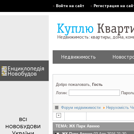
»
Войти на сайт
»
Регистрация на сай
Недвижимость: квартиры, дома, ко
Недвижимость
Новостр
Добро пожаловать,
Гость
Логин:
Парол
Форум недвижимости
Нерухомість Че
ТЕМА: ЖК Парк Авеню
ЖК Парк Авеню
03 Апр 2016 21:30