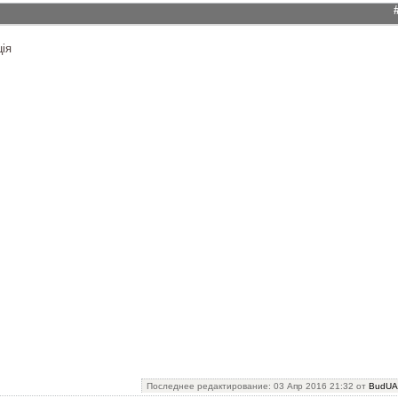
ція
Последнее редактирование: 03 Апр 2016 21:32 от
BudUA