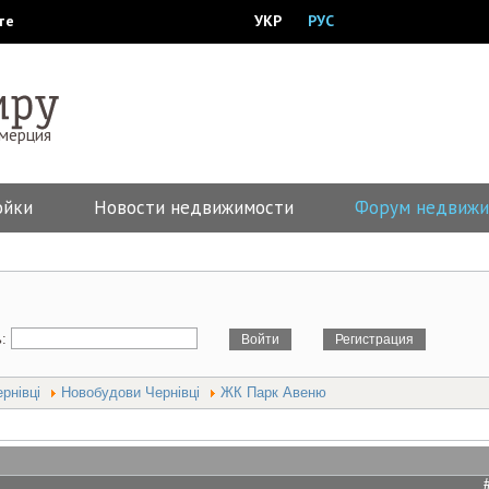
те
УКР
РУС
ммерция
ойки
Новости недвижимости
Форум недвижи
ь:
рнівці
Новобудови Чернівці
ЖК Парк Авеню