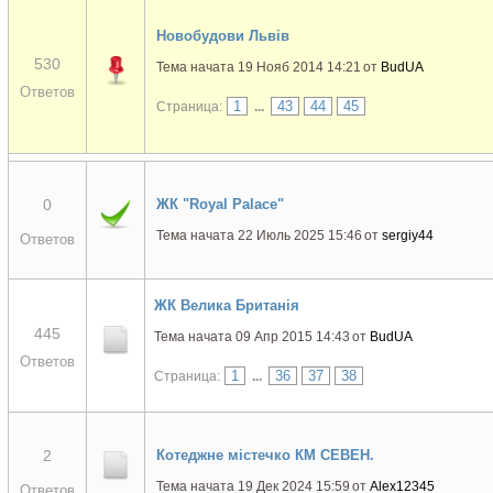
Новобудови Львів
530
Тема начата 19 Нояб 2014 14:21
от
BudUA
Ответов
1
43
44
45
Страница:
...
0
ЖК "Royal Palace"
Тема начата 22 Июль 2025 15:46
от
sergiy44
Ответов
ЖК Велика Британія
445
Тема начата 09 Апр 2015 14:43
от
BudUA
Ответов
1
36
37
38
Страница:
...
2
Котеджне містечко КМ СЕВЕН.
Тема начата 19 Дек 2024 15:59
от
Alex12345
Ответов