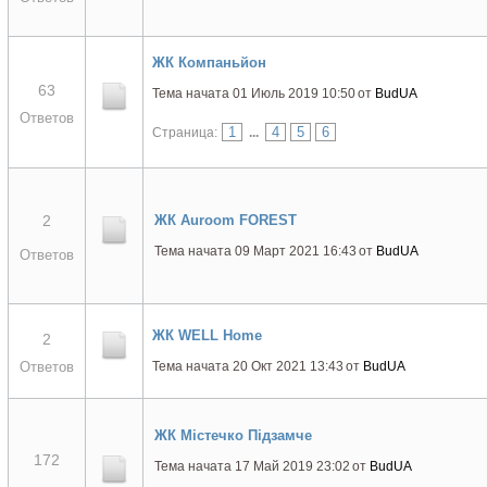
ЖК Компаньйон
63
Тема начата 01 Июль 2019 10:50
от
BudUA
Ответов
1
4
5
6
Страница:
...
2
ЖК Аuroom FOREST
Тема начата 09 Март 2021 16:43
от
BudUA
Ответов
ЖК WELL Home
2
Ответов
Тема начата 20 Окт 2021 13:43
от
BudUA
ЖК Містечко Підзамче
172
Тема начата 17 Май 2019 23:02
от
BudUA