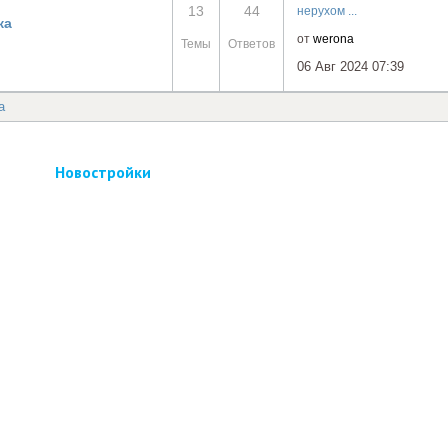
13
44
нерухом ...
ка
от
werona
Темы
Ответов
06 Авг 2024 07:39
а
Новостройки