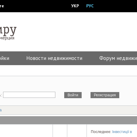
те
УКР
РУС
ммерция
ойки
Новости недвижимости
Форум недвижи
ь:
а
Последнее:
Інвестиції в