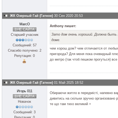
ЖК Озерный Гай (Гатное)
30 Сен 2020 20:53
MarcO
Anthony пишет:
ВНЕ САЙТА
Зато дом очень хороший. Должна быть 
Старший учасник
доме.
Сообщений: 57
чем хорош дом? чем отличается от любых
Спасибо получено: 2
пригорода? Для меня пока очевидный плюс
Репутация: 0
до метро (так чтоб пешком прогуться) все
ЖК Озерный Гай (Гатное)
01 Май 2025 18:52
Игорь 011
Обираючи житло в передмісті, напевно ва
ВНЕ САЙТА
дивитись на скільки зручно організовано 
Новачок
те що там тихо великий +
Сообщений: 3
Репутация: 0