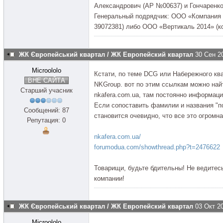
Александрович (АР №00637) и Гончаренк
Генеральный подрядчик: ООО «Компания 
39072381) либо ООО «Вертикаль 2014» (к
ЖК Європейський квартал / ЖК Европейский квартал
30 Сен 2
Microololo
Кстати, по теме DСG или Набережного ква
ВНЕ САЙТА
NKGroup. вот по этим ссылкам можно найт
Старший учасник
nkafera.com.ua, там постоянно информац
Если сопоставить фамилии и названия "по
Сообщений: 87
становится очевидно, что все это огромн
Репутация: 0
nkafera.com.ua/
forumodua.com/showthread.php?t=2476622
Товарищи, будьте бдительны! Не ведитес
компании!
ЖК Європейський квартал / ЖК Европейский квартал
03 Окт 2
Microololo