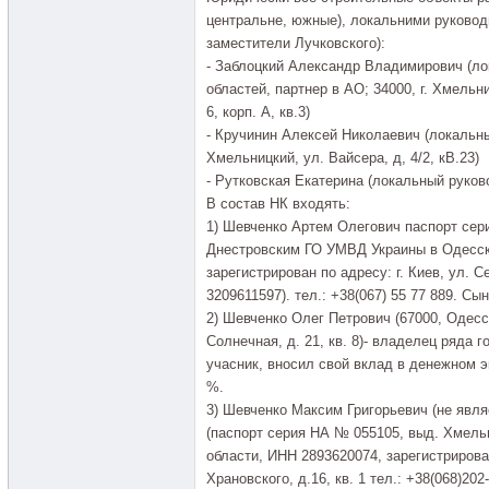
центральне, южные), локальними руковод
заместители Лучковского):
- Заблоцкий Александр Владимирович (л
областей, партнер в АО; 34000, г. Хмельни
6, корп. А, кв.3)
- Кручинин Алексей Николаевич (локальны
Хмельницкий, ул. Вайсера, д, 4/2, кВ.23)
- Рутковская Екатерина (локальный руков
В состав НК входять:
1) Шевченко Артем Олегович паспорт сер
Днестровским ГО УМВД Украины в Одесско
зарегистрирован по адресу: г. Киев, ул. С
3209611597). тел.: +38(067) 55 77 889. С
2) Шевченко Олег Петрович (67000, Одесск
Солнечная, д. 21, кв. 8)- владелец ряда
учасник, вносил свой вклад в денежном 
%.
3) Шевченко Максим Григорьевич (не явл
(паспорт серия НА № 055105, выд. Хмел
области, ИНН 2893620074, зарегистрирован
Храновского, д.16, кв. 1 тел.: +38(068)202