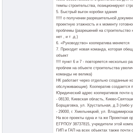
темпы строительства, позиционируют стро
5. Быстрый выгон коробки здания
!!!!! о получении разрешительной докумен
проектную этажность и к моменту готовн
проблемы (разрешений на строительство 
нет , и т .д.)
6. «Руководство» кооператива меняется
7. Приходит новая команда, которая обещ
объект
!!!! пункт 6 и 7 - повторяется несколько 
проблем на объекте строительства увелич
команды не велика)
НК работает через отдельно созданные к
обслуживающие). Кооператив создается п
Юридический адрес кооперативов почти о
- 08130, Киевская область, Киево-Святош
Борщаговка, ул. Хрустальная, д.3 (либо у
- 29000, г. Хмельницкий, ул. Владимирская
На все проекты одна и та же Проектная о
ЕГРПОУ 38737815, учредители этой компа
ГИП и ГАП на всех объектах также почти 