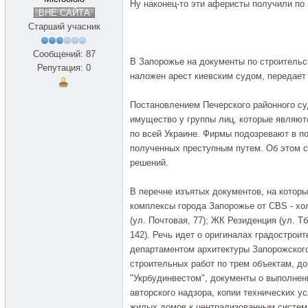
Ну наконец-то эти аферисты получили по 
ВНЕ САЙТА
Старший учасник
Сообщений: 87
В Запорожье на документы по строитель
Репутация: 0
наложен арест киевским судом, передает 
Постановлением Печерского районного су
имущество у группы лиц, которые являю
по всей Украине. Фирмы подозревают в п
полученных преступным путем. Об этом с
решений.
В перечне изъятых документов, на котор
комплексы города Запорожье от CBS - хо
(ул. Почтовая, 77); ЖК Резиденция (ул. Т
142). Речь идет о оригиналах градострои
департаментом архитектуры Запорожского
строительных работ по трем объектам, д
"Укрбудинвестом", документы о выполнен
авторского надзора, копии технических 
жилых домов к централизованным систем