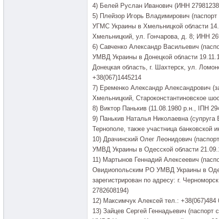
4) Белей Руслан Иванович (ИНН 27981238
5) Плейзор Игорь Владимирович (паспор
УГМС Украины в Хмельницкой области 14.05
Хмельницкий, ул. Гончарова, д. 8; ИНН 26
6) Савченко Александр Васильевич (пасп
УМВД Украины в Донецкой области 19.11.1
Донецкая область, г. Шахтерск, ул. Ломоно
+38(067)1445214
7) Еременко Александр Александрович (за
Хмельницкий, Староконстантиновское шоссе
8) Виктор Панькив (11.08.1980 р.н., ІПН 29
9) Панькив Наталья Николаевна (супруга 
Тернополе, также участница банковской и
10) Драчинский Олег Леонидович (паспор
УМВД Украины в Одесской области 21.09.
11) Мартынов Геннадий Алексеевич (пасп
Овидиопольским РО УМВД Украины в Одес
зарегистрирован по адресу: г. Черноморск,
2782608194)
12) Максимчук Алексей тел.: +38(067)484 
13) Зайцев Сергей Геннадьевич (паспорт