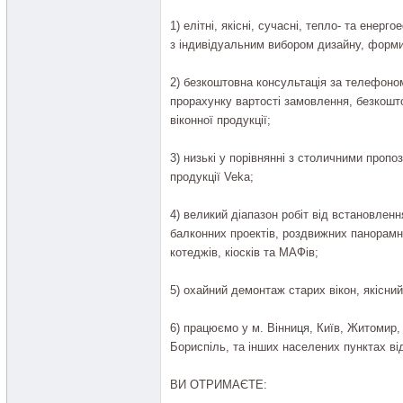
1) елітні, якісні, сучасні, тепло- та енерг
з індивідуальним вибором дизайну, форми
2) безкоштовна консультація за телефоном
прорахунку вартості замовлення, безкошт
віконної продукції;
3) низькі у порівнянні з столичними пропоз
продукції Veka;
4) великий діапазон робіт від встановленн
балконних проектів, роздвижних панорамни
котеджів, кіосків та МАФів;
5) охайний демонтаж старих вікон, якісни
6) працюємо у м. Вінниця, Київ, Житомир,
Бориспіль, та інших населених пунктах ві
ВИ ОТРИМАЄТЕ: