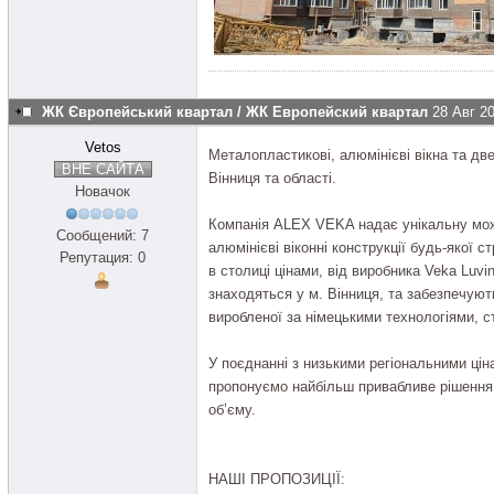
ЖК Європейський квартал / ЖК Европейский квартал
28 Авг 2
Vetos
Металопластикові, алюмінієві вікна та д
ВНЕ САЙТА
Вінниця та області.
Новачок
Компанія ALEX VEKA надає унікальну мож
Сообщений: 7
алюмінієві віконні конструкції будь-якої 
Репутация: 0
в столиці цінами, від виробника Veka Luvi
знаходяться у м. Вінниця, та забезпечують
виробленої за німецькими технологіями, с
У поєднанні з низькими регіональними ці
пропонуємо найбільш привабливе рішення
об’єму.
НАШІ ПРОПОЗИЦІЇ: