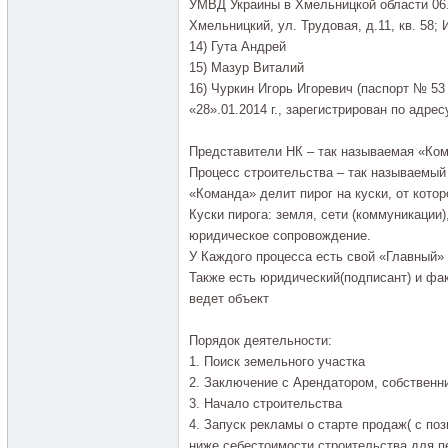
УМВД Украины в Хмельницкой области 06.1
Хмельницкий, ул. Трудовая, д.11, кв. 58; 
14) Гута Андрей
15) Мазур Виталий
16) Чуркин Игорь Игоревич (паспорт № 53
«28».01.2014 г., зарегистрирован по адресу:
Представители НК – так называемая «Ко
Процесс строительства – так называемый
«Команда» делит пирог на куски, от кото
Куски пирога: земля, сети (коммуникации)
юридическое сопровождение.
У Каждого процесса есть свой «Главный»
Также есть юридический(подписант) и фа
ведет объект
Порядок деятельности:
1. Поиск земельного участка
2. Заключение с Арендатором, собственн
3. Начало строительства
4. Запуск рекламы о старте продаж( с по
ниже себестоимости строительства для п