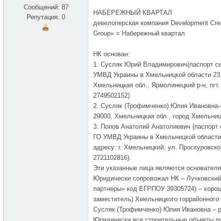
Сообщений: 87
НАБЕРЕЖНЫЙ КВАРТАЛ
Репутация: 0
девелоперская компания Development Crea
Group» = Набережный квартал
НК основан:
1. Сусляк Юрий Владимирович(паспорт с
УМВД Украины в Хмельницкой области 23.1
Хмельницкая обл., Ярмолинецкий р-н, пгт.
2749502152)
2. Сусляк (Трофимченко) Юлия Ивановна–
29000, Хмельницкая обл., город Хмельницк
3. Попов Анатолий Анатолиевич (паспорт
ГО УМВД Украины в Хмельницкой области 
адресу: г. Хмельницкий, ул. Проскуровско
2721102816).
Эти указанные лица являются основателя
Юридически сопровожал НК – Лучковский
партнеры» код ЕГРПОУ 39305724) – хорош
заместитель) Хмельницкого горрайонного
Сусляк (Трофимченко) Юлия Ивановна – 
Юридически все строительные объекты ра