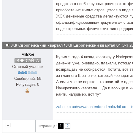
средства в особо крупных размерах от ф
приобретение жилья строящегося в виде 
ЖСК денежные средства легализуются пу
сфальсифицированным документам с исп
подконтрольных физических лиц-предпри
ЖК Європейський квартал / ЖК Европейский квартал
04 Окт 2
AlikSei
Купил я года 4 назад квартиру у Набереж
ВНЕ САЙТА
денежки уже, очевидно, плакали, потому 
Старший учасник
возвращать не собираются. Кстати, вот эт
за главного Шевченко, который кооперати
Сообщений: 59
А если мне не верите – то почитайте оде
Репутация: 0
Набережного квартала… Да и вообще в ин
найти, например, вот тут
zabor.zp.ua/www/content/sud-nalozhil-are..
1
2
Страница: