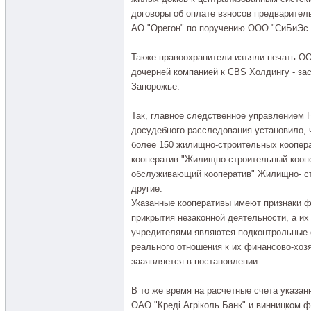
договоры об оплате взносов предварител
АО "Орегон" по поручению ООО "СиБиЭс 
Также правоохранители изъяли печать ОО
дочерней компанией к CBS Холдингу - за
Запорожье.
Так, главное следственное управлением 
досудебного расследования установило, ч
более 150 жилищно-строительных коопер
кооператив "Жилищно-строительный коопе
обслуживающий кооператив" Жилищно- ст
другие.
Указанные кооперативы имеют признаки ф
прикрытия незаконной деятельности, а и
учредителями являются подконтрольные 
реального отношения к их финансово-хоз
зааявляется в постановлении.
В то же время на расчетные счета указан
ОАО "Кредi Агрiколь Банк" и винницком 