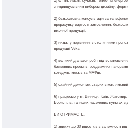
1) елітні, якісні, сучасні, тепло- та енерг
з індивідуальним вибором дизайну, форми
2) безкоштовна консультація за телефоном
прорахунку вартості замовлення, безкошт
віконної продукції;
3) низькі у порівнянні з столичними пропоз
продукції Veka;
4) великий діапазон робіт від встановленн
балконних проектів, роздвижних панорамни
котеджів, кіосків та МАФів;
5) охайний демонтаж старих вікон, якісни
6) працюємо у м. Вінниця, Київ, Житомир,
Бориспіль, та інших населених пунктах ві
ВИ ОТРИМАЄТЕ:
1) знижку до 30 відсотків в залежності ві