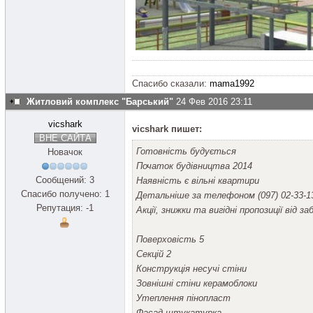
Спасибо сказали:
mama1992
Житловий комплекс "Барський"
24 Фев 2016 23:11
vicshark
vicshark пишет:
ВНЕ САЙТА
Готовність будується
Новачок
Початок будівництва 2014
Сообщений: 3
Наявність є вільні квартири
Спасибо получено: 1
Детальніше за телефоном (097) 02-33-130
Репутация: -1
Акції, знижки та вигідні пропозиції від за
Поверховість 5
Секцій 2
Конструкція несучі стіни
Зовнішні стіни керамоблоки
Утеплення пінопласт
Фасад штукатурка