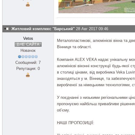
Житловий комплекс "Барський"
28 Авг 2017 09:46
Vetos
Металопластикові, алюмінієві вікна та д
ВНЕ САЙТА
Вінниця та області.
Новачок
Компанія ALEX VEKA надає унікальну мож
Сообщений: 7
алюмінієві віконні конструкції будь-якої 
Репутация: 0
в столиці цінами, від виробника Veka Luvi
знаходяться у м. Вінниця, та забезпечують
виробленої за німецькими технологіями, с
У поєднанні з низькими регіональними ці
пропонуємо найбільш привабливе рішення
об’єму.
НАШІ ПРОПОЗИЦІЇ: