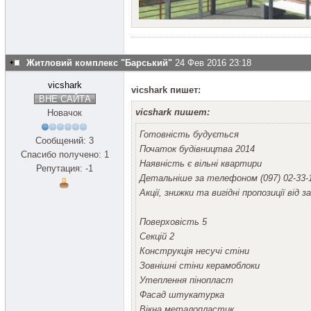
Житловий комплекс "Барський"
24 Фев 2016 23:18
vicshark
vicshark пишет:
ВНЕ САЙТА
vicshark пишет:
Новачок
Готовність будується
Сообщений: 3
Початок будівництва 2014
Спасибо получено: 1
Наявність є вільні квартири
Репутация: -1
Детальніше за телефоном (097) 02-33-13
Акції, знижки та вигідні пропозиції від з
Поверховість 5
Секцій 2
Конструкція несучі стіни
Зовнішні стіни керамоблоки
Утеплення пінопласт
Фасад штукатурка
Вікна металопластик