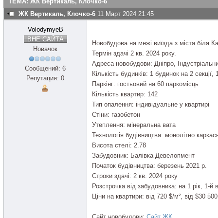
ТЕМА: ЖК Вертикаль, Клочко-6
ЖК Вертикаль, Клочко-6
11 Март 2024 21:45
VolodymyeB
ВНЕ САЙТА
Новобудова на межі виїзда з міста біля Ка
Новачок
Термін здачі 2 кв. 2024 року.
Адреса новобудови: Дніпро, Індустріальни
Сообщений: 6
Кількість будинків: 1 будинок на 2 секції,
Репутация: 0
Паркінг: гостьовий на 60 паркомісць
Кількість квартир: 142
Тип опалення: індивідуальне у квартирі
Стіни: газобетон
Утеплення: мінеральна вата
Технологія будівництва: монолітно каркас
Висота стелі: 2.78
Забудовник: Балівка Девелопмент
Початок будівництва: березень 2021 р.
Строки здачі: 2 кв. 2024 року
Розстрочка від забудовника: на 1 рік, 1-й
Ціни на квартири: від 720 $/м², від $30 50
Сайт новобудови:
Сайт ЖК