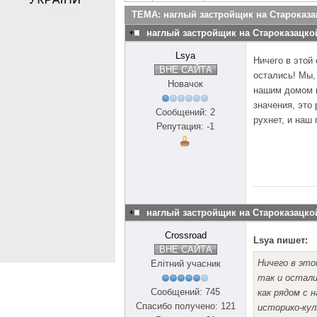
ТЕМА: наглый застройщик на Староказ
наглый застройщик на Староказацк
Lsya
Ничего в этой
ВНЕ САЙТА
остались! Мы,
Новачок
нашим домом п
значения, это 
Сообщений: 2
рухнет, и наш
Репутация: -1
наглый застройщик на Староказацк
Crossroad
Lsya пишет:
ВНЕ САЙТА
Ничего в это
Елітний учасник
так и остали
Сообщений: 745
как рядом с
Спасибо получено: 121
историко-кул