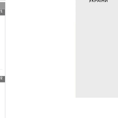
#1
#2