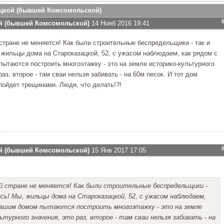
ацкой (бывшей Комсомольской)
ой (бывшей Комсомольской)
14 Нояб 2016 19:41
 стране не меняется! Как были строительные беспредельщики - так и
 жильцы дома на Староказацкой, 52, с ужасом наблюдаем, как рядом с
ытаются построить многоэтажку - это на земле историко-культурного
раз, второе - там сваи нельзя забивать - на 60м песок. И тот дом
 пойдет трещинами. Люди, что делать!?!
ой (бывшей Комсомольской)
15 Янв 2017 17:05
й стране не меняется! Как были строительные беспредельщики -
сь! Мы, жильцы дома на Староказацкой, 52, с ужасом наблюдаем,
 нашим домом пытаются построить многоэтажку - это на земле
ьтурного значения, это раз, второе - там сваи нельзя забивать - на