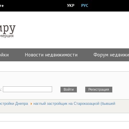
те
УКР
РУС
ммерция
ойки
Новости недвижимости
Форум недвижи
ь:
стройки Днепра
наглый застройщик на Староказацкой (бывшей