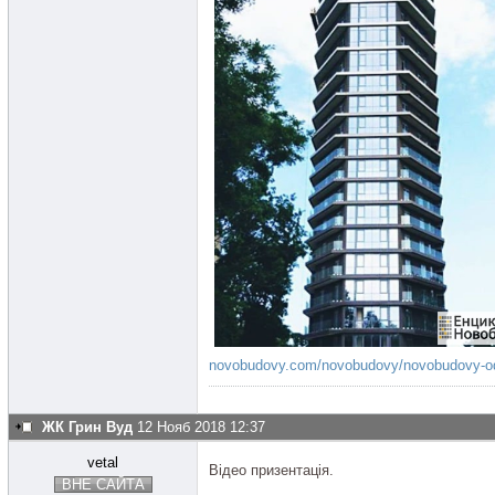
novobudovy.com/novobudovy/novobudovy-ode.
ЖК Грин Вуд
12 Нояб 2018 12:37
vetal
Відео призентація.
ВНЕ САЙТА