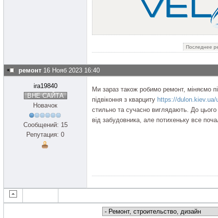
Последнее ре
ремонт
16 Нояб 2023 16:40
ira19840
Ми зараз також робимо ремонт, міняємо пі
ВНЕ САЙТА
підвіконня з кварциту
https://dulon.kiev.ua
Новачок
стильно та сучасно виглядають. До цього 
від забудовника, але потихеньку все поча
Сообщений: 15
Репутация: 0