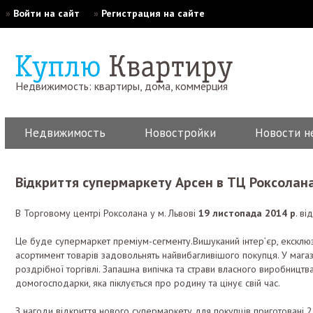
»
Войти на сайт
»
Регистрация на сайте
Недвижимость: квартиры, дома, коммерция
Недвижимость
Новостройки
Новости н
Відкриття супермаркету Арсен в ТЦ Роксолана
В Торговому центрі Роксолана у м. Львові
19 листопада 2014 р
. в
Це буде супермаркет преміум-сегменту.Вишуканий інтер’єр, ексклюзи
асортимент товарів задовольнять найвибагливішого покупця. У мага
роздрібної торгівлі. Запашна випічка та страви власного виробництв
домогосподарки, яка піклується про родину та цінує свій час.
З нагоди відкриття нового супермаркету для покупців приготовані 2